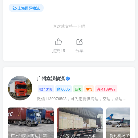
上海国际物流
喜欢就支持一下吧
点赞
15
分享
广州鑫汉物流
1318
6605
0
3
4189W+
微信1139976508，可为您提供海运，空运，路运，铁路运输
广州到美国海运拼箱多少钱？2024年最新运费构成+隐藏费用避坑指南
拒绝乱收费！一文看懂中国货代计费套路，教你避开所有隐形坑