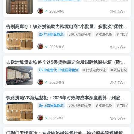
2026-8-8
6.5W+
告别高库存！铁路拼箱助力跨境电商“小批量、多批次”柔性补货
广州国际物流
# 跨境电商物流
# 双清包税
# 门到门物
2026-8-8
5.7W+
去欧洲散货走铁路？这5类货物最适合发国际铁路拼箱（附禁运清单）
中山货代. 中山国际物流
# 跨境电商物流
# 双清包税
2026-8-8
3.7W+
铁路拼箱VS海运整柜：2026年时效与成本深度测算，到底能省多少钱？
上海国际物流
# 跨境电商物流
# 双清包税
# 门到门物
2026-8-8
9.6W+
门到门无忧直达：专业铁路拼箱货代的一站式服务流程解析