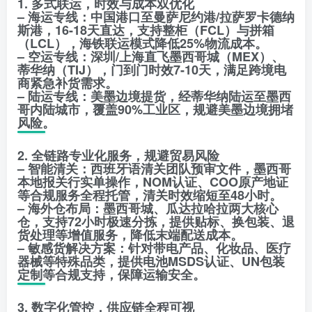
1. 多式联运，时效与成本双优化
– 海运专线：中国港口至曼萨尼约港/拉萨罗卡德纳
斯港，16-18天直达，支持整柜（FCL）与拼箱
（LCL），海铁联运模式降低25%物流成本。
– 空运专线：深圳/上海直飞墨西哥城（MEX）、
蒂华纳（TIJ），门到门时效7-10天，满足跨境电
商紧急补货需求。
– 陆运专线：美墨边境提货，经蒂华纳陆运至墨西
哥内陆城市，覆盖90%工业区，规避美墨边境拥堵
风险。
2. 全链路专业化服务，规避贸易风险
– 智能清关：西班牙语清关团队预审文件，墨西哥
本地报关行实单操作，NOM认证、COO原产地证
等合规服务全程托管，清关时效缩短至48小时。
– 海外仓布局：墨西哥城、瓜达拉哈拉两大核心
仓，支持72小时极速分拣，提供贴标、换包装、退
货处理等增值服务，降低末端配送成本。
– 敏感货解决方案：针对带电产品、化妆品、医疗
器械等特殊品类，提供电池MSDS认证、UN包装
定制等合规支持，保障运输安全。
3. 数字化管控，供应链全程可视