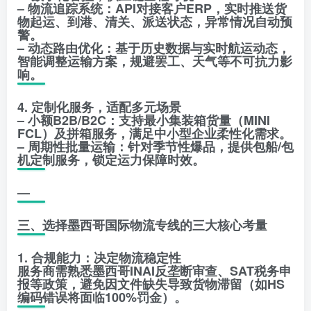
– 物流追踪系统：API对接客户ERP，实时推送货
物起运、到港、清关、派送状态，异常情况自动预
警。
– 动态路由优化：基于历史数据与实时航运动态，
智能调整运输方案，规避罢工、天气等不可抗力影
响。
4. 定制化服务，适配多元场景
– 小额B2B/B2C：支持最小集装箱货量（MINI
FCL）及拼箱服务，满足中小型企业柔性化需求。
– 周期性批量运输：针对季节性爆品，提供包船/包
机定制服务，锁定运力保障时效。
—
三、选择墨西哥国际物流专线的三大核心考量
1. 合规能力：决定物流稳定性
服务商需熟悉墨西哥INAI反垄断审查、SAT税务申
报等政策，避免因文件缺失导致货物滞留（如HS
编码错误将面临100%罚金）。