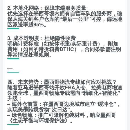
2. 本地化网络：保障末端服务质量
优先选择在墨西哥境内拥有自营车队的服务商，确
保从海关到客户仓库的“最后一公里”可控，偏远地
区派送率超95%。
3. 成本透明度：杜绝隐性收费
明确计费标准（如按体积重/实际重计费）、附加
费用（如目的港拆箱费DTHC），合同条款需注明
异常情况处理规则。
—
四、未来趋势：墨西哥物流专线如何应对挑战？
随着亚马逊墨西哥站开放FBA入仓、拉美电商增速
领跑全球，墨西哥物流专线需向“精细化+智能化”
升级：
– 海外仓前置：在墨西哥边境城市建立“缓冲仓”，
实现美墨跨境货物“次日达”。
– 绿色物流：推广可降解包装材料，响应墨西哥
《生态平衡与环境保护法》。