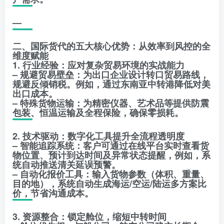
—
二、国际货代的五大核心优势：从效率到风控的全
维度赋能
1. 行业经验：应对复杂贸易环境的实战能力
– 规避贸易壁垒：为出口企业设计转口贸易路线，
规避反倾销税。例如，通过东南亚中转港降低对美
出口成本。
– 特殊货物运输：为精密仪器、艺术品等提供防震
包装、恒温运输及全程保险，确保零损耗。
2. 技术驱动：数字化工具提升全流程透明度
– 智能追踪系统：客户可通过在线平台实时查看货
物位置、预计到达时间及异常状态提醒，例如，系
统自动推送清关延误预警。
– 自动化报价工具：输入货物参数（体积、重量、
目的地），系统自动生成海运/空运/陆运多方案比
价，节省沟通成本。
3. 资源整合：锁定舱位，缩短中转时间