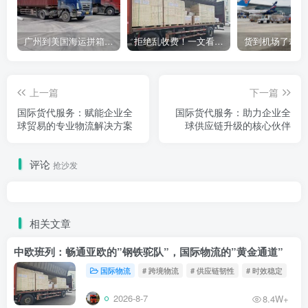
广州到美国海运拼箱多少钱？2024年最新运费构成+隐藏费用避坑指南
拒绝乱收费！一文看懂中国货代计费套路，教你避开所有隐形坑
上一篇
下一篇
国际货代服务：赋能企业全
国际货代服务：助力企业全
球贸易的专业物流解决方案
球供应链升级的核心伙伴
评论
抢沙发
相关文章
中欧班列：畅通亚欧的”钢铁驼队”，国际物流的”黄金通道”
国际物流
# 跨境物流
# 供应链韧性
# 时效稳定
2026-8-7
8.4W+