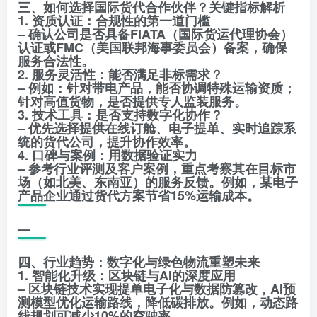
三、如何选择国际货代合作伙伴？关键指标解析
1. 资质认证：合规性的第一道门槛
– 确认公司是否具备FIATA（国际货运代理协会）
认证或FMC（美国联邦海事委员会）备案，确保
服务合法性。
2. 服务灵活性：能否满足非标需求？
– 例如：针对带电产品，能否协调特殊运输资质；
针对高值货物，是否提供专人监装服务。
3. 技术工具：是否支持数字化协作？
– 优先选择提供在线订舱、电子提单、实时追踪系
统的货代公司，提升协作效率。
4. 口碑与案例：用数据验证实力
– 参考行业评测及客户案例，重点考察其在目标市
场（如北美、东南亚）的服务反馈。例如，某电子
产品企业通过货代方案节省15%运输成本。
—
四、行业趋势：数字化与绿色物流重塑未来
1. 智能化升级：区块链与AI的深度应用
– 区块链技术实现提单电子化与数据防篡改，AI预
测模型优化运输路线，降低碳排放。例如，动态路
线规划可减少10%的空驶率。