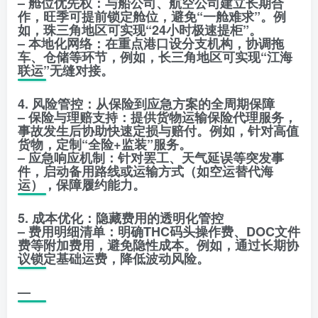
– 舱位优先权：与船公司、航空公司建立长期合
作，旺季可提前锁定舱位，避免“一舱难求”。例
如，珠三角地区可实现“24小时极速提柜”。
– 本地化网络：在重点港口设分支机构，协调拖
车、仓储等环节，例如，长三角地区可实现“江海
联运”无缝对接。
4. 风险管控：从保险到应急方案的全周期保障
– 保险与理赔支持：提供货物运输保险代理服务，
事故发生后协助快速定损与赔付。例如，针对高值
货物，定制“全险+监装”服务。
– 应急响应机制：针对罢工、天气延误等突发事
件，启动备用路线或运输方式（如空运替代海
运），保障履约能力。
5. 成本优化：隐藏费用的透明化管控
– 费用明细清单：明确THC码头操作费、DOC文件
费等附加费用，避免隐性成本。例如，通过长期协
议锁定基础运费，降低波动风险。
—