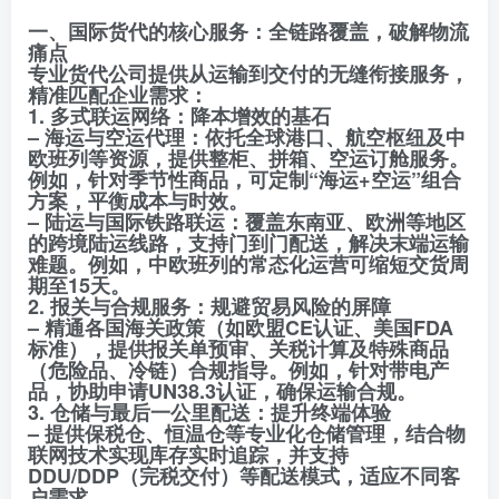
一、国际货代的核心服务：全链路覆盖，破解物流
痛点
专业货代公司提供从运输到交付的无缝衔接服务，
精准匹配企业需求：
1. 多式联运网络：降本增效的基石
– 海运与空运代理：依托全球港口、航空枢纽及中
欧班列等资源，提供整柜、拼箱、空运订舱服务。
例如，针对季节性商品，可定制“海运+空运”组合
方案，平衡成本与时效。
– 陆运与国际铁路联运：覆盖东南亚、欧洲等地区
的跨境陆运线路，支持门到门配送，解决末端运输
难题。例如，中欧班列的常态化运营可缩短交货周
期至15天。
2. 报关与合规服务：规避贸易风险的屏障
– 精通各国海关政策（如欧盟CE认证、美国FDA
标准），提供报关单预审、关税计算及特殊商品
（危险品、冷链）合规指导。例如，针对带电产
品，协助申请UN38.3认证，确保运输合规。
3. 仓储与最后一公里配送：提升终端体验
– 提供保税仓、恒温仓等专业化仓储管理，结合物
联网技术实现库存实时追踪，并支持
DDU/DDP（完税交付）等配送模式，适应不同客
户需求。