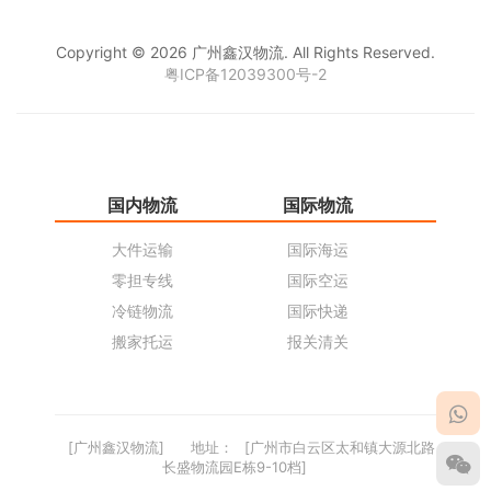
Copyright © 2026 广州鑫汉物流. All Rights Reserved.
粤ICP备12039300号-2
国内物流
国际物流
仓
大件运输
国际海运
仓
零担专线
国际空运
同
冷链物流
国际快递
货
搬家托运
报关清关
货
[广州鑫汉物流]
地址：
[广州市白云区太和镇大源北路
长盛物流园E栋9-10档]