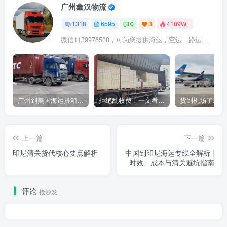
广州鑫汉物流
1318
6595
0
3
4189W+
微信1139976508，可为您提供海运，空运，路运，铁路运输
广州到美国海运拼箱多少钱？2024年最新运费构成+隐藏费用避坑指南
拒绝乱收费！一文看懂中国货代计费套路，教你避开所有隐形坑
上一篇
下一篇
印尼清关货代核心要点解析
中国到印尼海运专线全解析 |
时效、成本与清关避坑指南
评论
抢沙发