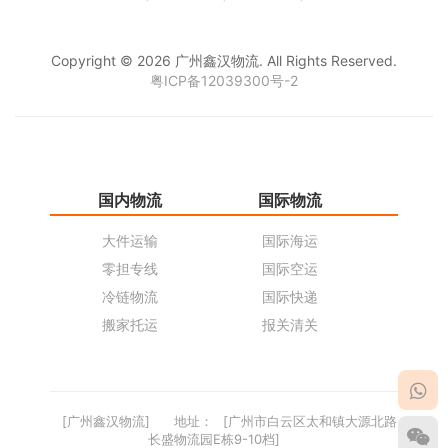
Copyright © 2026 广州鑫汉物流. All Rights Reserved.
粤ICP备12039300号-2
国内物流
国际物流
仓
大件运输
国际海运
仓
零担专线
国际空运
同
冷链物流
国际快递
货
搬家托运
报关清关
货
[广州鑫汉物流]
地址：
[广州市白云区太和镇大源北路
长盛物流园E栋9-10档]