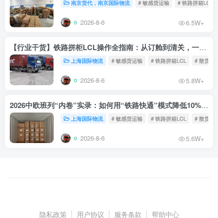
南京货代，南京国际物流
# 敏感货运输
# 铁路拼箱LCL
2026-8-6
6.5W+
【行业干货】铁路拼柜LCL操作全指南：从订舱到清关，一文读懂
上海国际物流
# 敏感货运输
# 铁路拼箱LCL
# 散货铁
2026-8-6
5.8W+
2026中欧班列“内卷”实录：如何用“铁路快通”模式降低10%物流成本？
上海国际物流
# 敏感货运输
# 铁路拼箱LCL
# 散货铁
2026-8-6
5.6W+
隐私政策
|
用户协议
|
服务条款
|
帮助中心