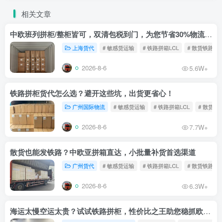
相关文章
中欧班列拼柜/整柜皆可，双清包税到门，为您节省30%物流成本！
上海货代
# 敏感货运输
# 铁路拼箱LCL
# 散货铁路
2026-8-6
5.6W+
铁路拼柜货代怎么选？避开这些坑，出货更省心！
广州国际物流
# 敏感货运输
# 铁路拼箱LCL
# 散货铁
2026-8-6
7.7W+
散货也能发铁路？中欧亚拼箱直达，小批量补货首选渠道
广州货代
# 敏感货运输
# 铁路拼箱LCL
# 散货铁路
2026-8-6
6.3W+
海运太慢空运太贵？试试铁路拼柜，性价比之王助您稳抓欧洲市场