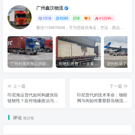
广州鑫汉物流
1318
6585
0
3
4122W+
微信1139976508，可为您提供海运，空运，路运，铁路运输
广州到美国海运拼箱多少钱？2024年最新运费构成+隐藏费用避坑指南
拒绝乱收费！一文看懂中国货代计费套路，教你避开所有隐形坑
上一篇
下一篇
印尼海运货代如何构建供应
印尼货代的技术革命：物联
链韧性？应对地缘政治与极
网与AI如何重塑群岛物流效
端气候的双重挑战
率？
评论
抢沙发