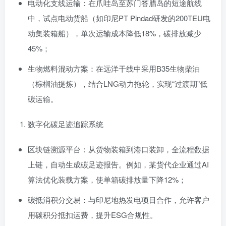
电动化支线运输：在爪哇岛至苏门答腊岛的短途航线
中，试点电动货船（如印尼PT Pindad研发的200TEU电
动集装箱船），单次运输成本降低18%，碳排放减少
45%；
生物燃料混动方案：在远洋干线中采用B35生物柴油
（棕榈油提炼），结合LNG动力拖轮，实现“过渡期”低
碳运输。
数字化碳足迹追踪系统
区块链溯源平台：从货物装箱到港口装卸，全流程数据
上链，自动生成碳足迹报告。例如，某货代企业通过AI
算法优化装载方案，使单箱碳排放量下降12%；
碳抵消积分交易：与印尼地热发电项目合作，允许客户
用碳积分抵扣运费，提升ESG合规性。