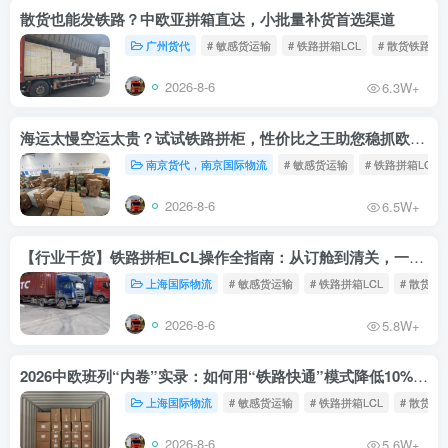
散货也能发铁路？中欧亚拼箱直达，小批量补货首选渠道
广州货代
# 敏感货运输
# 铁路拼箱LCL
# 散货铁路
2026-8-6
6.3W+
海运太慢空运太贵？试试铁路拼柜，性价比之王助您稳抓欧洲市场
南京货代，南京国际物流
# 敏感货运输
# 铁路拼箱LCL
2026-8-6
6.5W+
【行业干货】铁路拼柜LCL操作全指南：从订舱到清关，一文读懂
上海国际物流
# 敏感货运输
# 铁路拼箱LCL
# 散货铁
2026-8-6
5.8W+
2026中欧班列“内卷”实录：如何用“铁路快通”模式降低10%物流成本？
上海国际物流
# 敏感货运输
# 铁路拼箱LCL
# 散货铁
2026-8-6
5.6W+