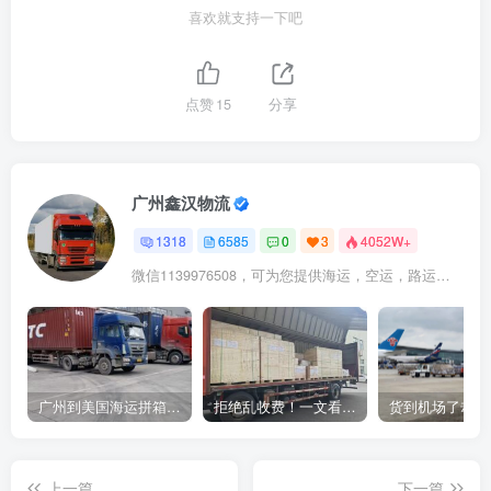
喜欢就支持一下吧
点赞
15
分享
广州鑫汉物流
1318
6585
0
3
4052W+
微信1139976508，可为您提供海运，空运，路运，铁路运输
广州到美国海运拼箱多少钱？2024年最新运费构成+隐藏费用避坑指南
拒绝乱收费！一文看懂中国货代计费套路，教你避开所有隐形坑
上一篇
下一篇