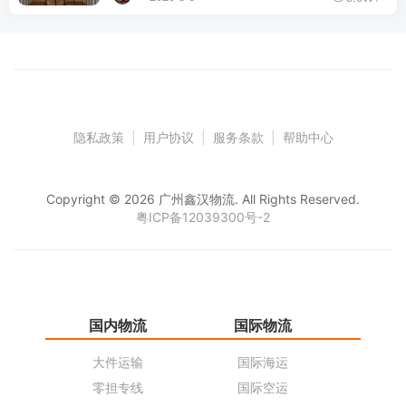
隐私政策
|
用户协议
|
服务条款
|
帮助中心
Copyright © 2026 广州鑫汉物流. All Rights Reserved.
粤ICP备12039300号-2
国内物流
国际物流
仓
大件运输
国际海运
仓
零担专线
国际空运
同