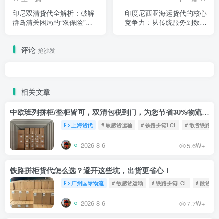
印尼双清货代全解析：破解
印度尼西亚海运货代的核心
群岛清关困局的“双保险”策
竞争力：从传统服务到数字
略
化转型的跨越
评论
抢沙发
相关文章
中欧班列拼柜/整柜皆可，双清包税到门，为您节省30%物流成本！
上海货代
# 敏感货运输
# 铁路拼箱LCL
# 散货铁路
2026-8-6
5.6W+
铁路拼柜货代怎么选？避开这些坑，出货更省心！
广州国际物流
# 敏感货运输
# 铁路拼箱LCL
# 散货铁
2026-8-6
7.7W+