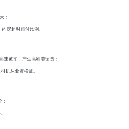
5天；
义，约定超时赔付比例。
沪高速被扣，产生高额滞留费；
及司机从业资格证。
价；
件。