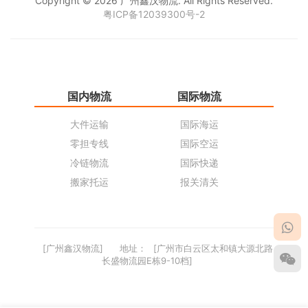
Copyright © 2026 广州鑫汉物流. All Rights Reserved.
粤ICP备12039300号-2
国内物流
国际物流
仓
大件运输
国际海运
仓
零担专线
国际空运
同
冷链物流
国际快递
货
搬家托运
报关清关
货
[广州鑫汉物流]
地址：
[广州市白云区太和镇大源北路
长盛物流园E栋9-10档]