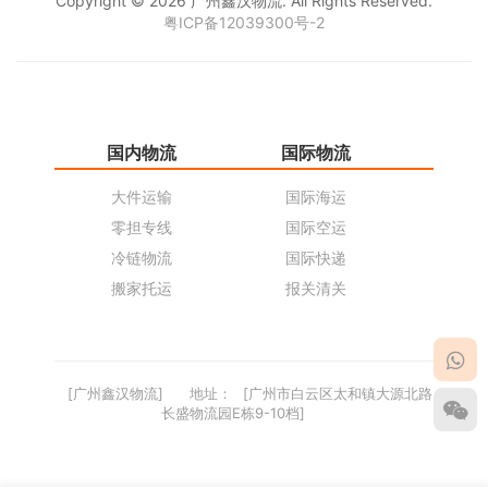
Copyright © 2026 广州鑫汉物流. All Rights Reserved.
粤ICP备12039300号-2
国内物流
国际物流
仓
大件运输
国际海运
仓
零担专线
国际空运
同
冷链物流
国际快递
货
搬家托运
报关清关
货
[广州鑫汉物流]
地址：
[广州市白云区太和镇大源北路
长盛物流园E栋9-10档]