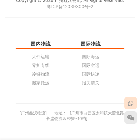
Copyright © 2026 广州鑫汉物流. All Rights Reserved.
粤ICP备12039300号-2
国内物流
国际物流
仓
大件运输
国际海运
仓
零担专线
国际空运
同
冷链物流
国际快递
货
搬家托运
报关清关
货
[广州鑫汉物流]
地址：
[广州市白云区太和镇大源北路
长盛物流园E栋9-10档]