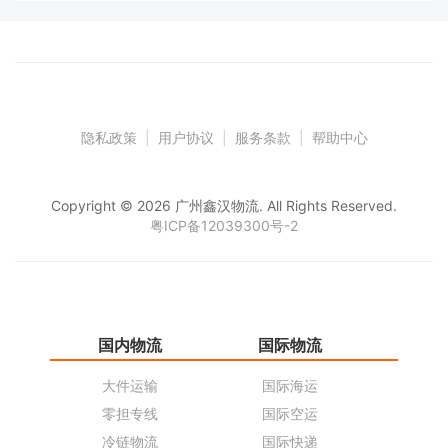
隐私政策
|
用户协议
|
服务条款
|
帮助中心
Copyright © 2026 广州鑫汉物流. All Rights Reserved.
粤ICP备12039300号-2
国内物流
国际物流
仓
大件运输
国际海运
仓
零担专线
国际空运
同
冷链物流
国际快递
货