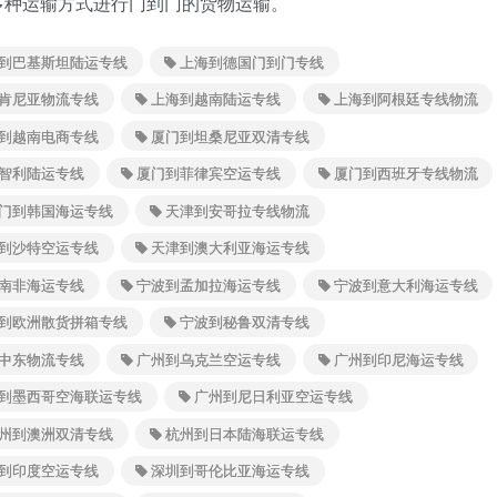
多种运输方式进行门到门的货物运输。
到巴基斯坦陆运专线
上海到德国门到门专线
肯尼亚物流专线
上海到越南陆运专线
上海到阿根廷专线物流
到越南电商专线
厦门到坦桑尼亚双清专线
智利陆运专线
厦门到菲律宾空运专线
厦门到西班牙专线物流
门到韩国海运专线
天津到安哥拉专线物流
到沙特空运专线
天津到澳大利亚海运专线
南非海运专线
宁波到孟加拉海运专线
宁波到意大利海运专线
到欧洲散货拼箱专线
宁波到秘鲁双清专线
中东物流专线
广州到乌克兰空运专线
广州到印尼海运专线
到墨西哥空海联运专线
广州到尼日利亚空运专线
州到澳洲双清专线
杭州到日本陆海联运专线
到印度空运专线
深圳到哥伦比亚海运专线