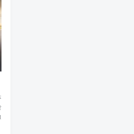
环
货
服