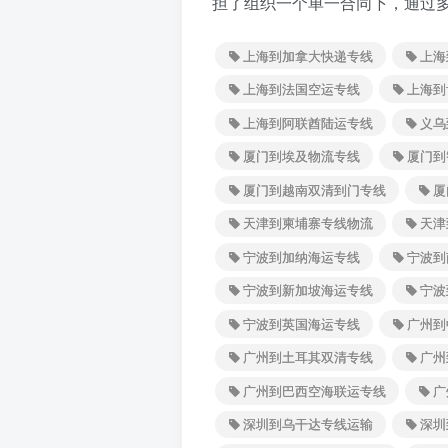
担了组织一个单一合同下，通过
上海到加拿大快递专线
上海
上海到法国空运专线
上海到
上海到阿联酋陆运专线
义乌
厦门到埃及物流专线
厦门到
厦门到越南双清到门专线
厦
天津到柬埔寨专线物流
天津
宁波到加纳海运专线
宁波到
宁波到新加坡海运专线
宁波
宁波到英国海运专线
广州到
广州到土耳其双清专线
广州
广州到巴西空海联运专线
广
深圳到乌干达专线运输
深圳