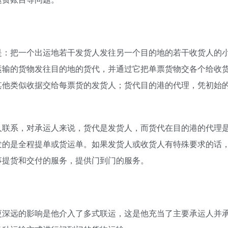
是：把一个出运地若干发货人发往另一个目的地的若干收货人的
运输的货物发往目的地的货代，并通过它把单票货物交各个给收
其他类似收据交给每票货的发货人；货代目的港的代理，凭初始
人联系，对承运人来说，货代是发货人，而货代在目的港的代理
发的是全程提单或货运单。如果发货人或收货人有特殊要求的话
事提货和交付的服务，提供门到门的服务。
更深远的影响是他介入了多式联运，这是他充当了主要承运人并