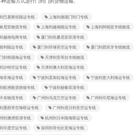
多种运输方式进行门到门的货物运输。
到巴基斯坦陆运专线
上海到德国门到门专线
肯尼亚物流专线
上海到越南陆运专线
上海到阿根廷专线物流
到越南电商专线
厦门到坦桑尼亚双清专线
智利陆运专线
厦门到菲律宾空运专线
厦门到西班牙专线物流
门到韩国海运专线
天津到安哥拉专线物流
到沙特空运专线
天津到澳大利亚海运专线
南非海运专线
宁波到孟加拉海运专线
宁波到意大利海运专线
到欧洲散货拼箱专线
宁波到秘鲁双清专线
中东物流专线
广州到乌克兰空运专线
广州到印尼海运专线
到墨西哥空海联运专线
广州到尼日利亚空运专线
州到澳洲双清专线
杭州到日本陆海联运专线
到印度空运专线
深圳到哥伦比亚海运专线