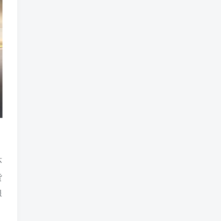
环
货
服