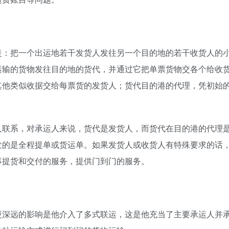
是：把一个出运地若干发货人发往另一个目的地的若干收货人的
运输的货物发往目的地的货代，并通过它把单票货物交各个给收
其他类似收据交给每票货的发货人；货代目的港的代理，凭初始
人联系，对承运人来说，货代是发货人，而货代在目的港的代理
发的是全程提单或货运单。如果发货人或收货人有特殊要求的话
事提货和交付的服务，提供门到门的服务。
更深远的影响是他介入了多式联运，这是他充当了主要承运人并