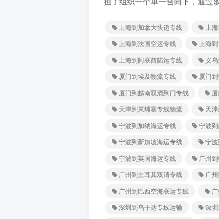
担了组织一个单一合同下，通过
上海到加拿大快递专线
上海
上海到法国空运专线
上海到
上海到阿联酋陆运专线
义乌
厦门到埃及物流专线
厦门到
厦门到越南双清到门专线
厦
天津到柬埔寨专线物流
天津
宁波到加纳海运专线
宁波到
宁波到新加坡海运专线
宁波
宁波到英国海运专线
广州到
广州到土耳其双清专线
广州
广州到巴西空海联运专线
广
深圳到乌干达专线运输
深圳