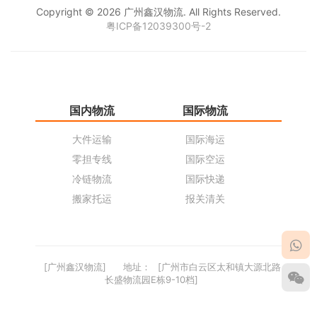
Copyright © 2026 广州鑫汉物流. All Rights Reserved.
粤ICP备12039300号-2
国内物流
国际物流
仓
大件运输
国际海运
仓
零担专线
国际空运
同
冷链物流
国际快递
货
搬家托运
报关清关
货
[广州鑫汉物流]
地址：
[广州市白云区太和镇大源北路
长盛物流园E栋9-10档]