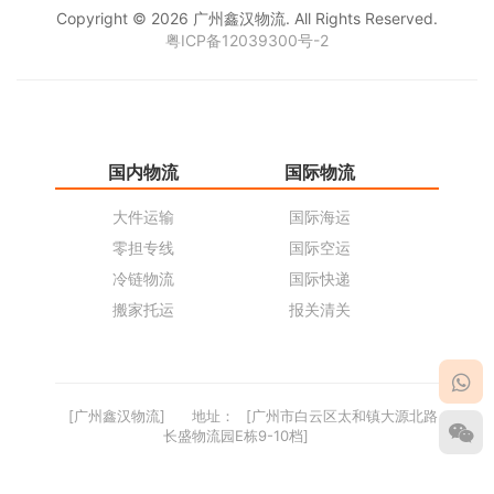
Copyright © 2026 广州鑫汉物流. All Rights Reserved.
粤ICP备12039300号-2
国内物流
国际物流
仓
大件运输
国际海运
仓
零担专线
国际空运
同
冷链物流
国际快递
货
搬家托运
报关清关
货
[广州鑫汉物流]
地址：
[广州市白云区太和镇大源北路
长盛物流园E栋9-10档]