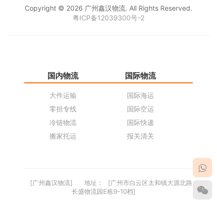
Copyright © 2026 广州鑫汉物流. All Rights Reserved.
粤ICP备12039300号-2
国内物流
国际物流
仓
大件运输
国际海运
仓
零担专线
国际空运
同
冷链物流
国际快递
货
搬家托运
报关清关
货
[广州鑫汉物流]
地址：
[广州市白云区太和镇大源北路
长盛物流园E栋9-10档]