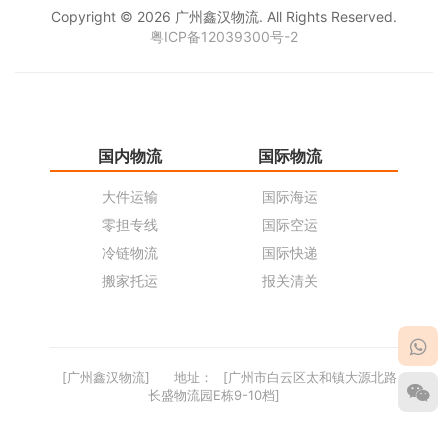
Copyright © 2026 广州鑫汉物流. All Rights Reserved.
粤ICP备12039300号-2
国内物流
国际物流
仓
大件运输
国际海运
仓
零担专线
国际空运
同
冷链物流
国际快递
货
搬家托运
报关清关
货
[广州鑫汉物流]
地址：
[广州市白云区太和镇大源北路
长盛物流园E栋9-10档]