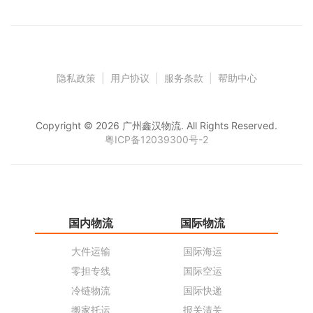
隐私政策
|
用户协议
|
服务条款
|
帮助中心
Copyright © 2026 广州鑫汉物流. All Rights Reserved.
粤ICP备12039300号-2
国内物流
国际物流
仓
大件运输
国际海运
仓
零担专线
国际空运
同
冷链物流
国际快递
货
搬家托运
报关清关
货