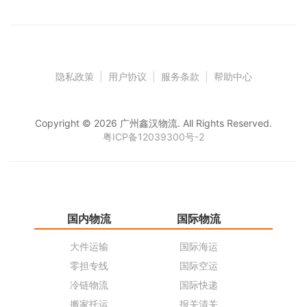
隐私政策
|
用户协议
|
服务条款
|
帮助中心
Copyright © 2026 广州鑫汉物流. All Rights Reserved.
粤ICP备12039300号-2
国内物流
国际物流
仓
大件运输
国际海运
仓
零担专线
国际空运
同
冷链物流
国际快递
货
搬家托运
报关清关
货