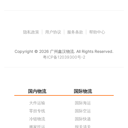
隐私政策
|
用户协议
|
服务条款
|
帮助中心
Copyright © 2026 广州鑫汉物流. All Rights Reserved.
粤ICP备12039300号-2
国内物流
国际物流
仓
大件运输
国际海运
仓
零担专线
国际空运
同
冷链物流
国际快递
货
搬家托运
报关清关
货