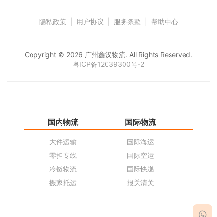
隐私政策
|
用户协议
|
服务条款
|
帮助中心
Copyright © 2026 广州鑫汉物流. All Rights Reserved.
粤ICP备12039300号-2
国内物流
国际物流
仓
大件运输
国际海运
仓
零担专线
国际空运
同
冷链物流
国际快递
货
搬家托运
报关清关
货