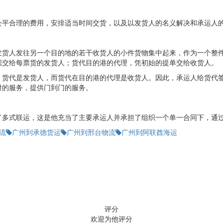
公平合理的费用，安排适当时间交货，以及以发货人的名义解决和承运人
发货人发往另一个目的地的若干收货人的小件货物集中起来，作为一个整
据交给每票货的发货人；货代目的港的代理，凭初始的提单交给收货人。
，货代是发货人，而货代在目的港的代理是收货人。因此，承运人给货代
付的服务，提供门到门的服务。
了多式联运，这是他充当了主要承运人并承担了组织一个单一合同下，通
流
广州到承德货运
广州到邢台物流
广州到阿联酋海运
评分
欢迎为他评分