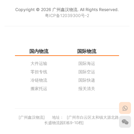
Copyright © 2026 广州鑫汉物流. All Rights Reserved.
粤ICP备12039300号-2
国内物流
国际物流
仓
大件运输
国际海运
仓
零担专线
国际空运
同
冷链物流
国际快递
货
搬家托运
报关清关
货
[广州鑫汉物流]
地址：
[广州市白云区太和镇大源北路
长盛物流园E栋9-10档]