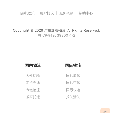
隐私政策
|
用户协议
|
服务条款
|
帮助中心
Copyright © 2026 广州鑫汉物流. All Rights Reserved.
粤ICP备12039300号-2
国内物流
国际物流
仓
大件运输
国际海运
仓
零担专线
国际空运
同
冷链物流
国际快递
货
搬家托运
报关清关
货