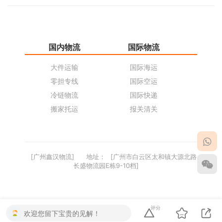
国内物流
国际物流
仓
大件运输
国际海运
仓
零担专线
国际空运
同
冷链物流
国际快递
货
搬家托运
报关清关
货
[广州鑫汉物流]
地址：
[广州市白云区太和镇大源北路
长盛物流园E栋9-10档]
评分
欢迎您留下宝贵的见解！