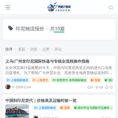
印尼物流报价
共10篇
排序
更新
浏览
点赞
评论
义乌/广州发印尼国际快递与专线全流程操作指南
在全球贸易日益频繁的今天，中国与印度尼西亚之间的进出口业务
日益增长。为了帮助广大外贸企业、高效安全地将货物运送到印
尼，选择一家专业的印度尼西亚货代至关重要。本文将为您全面解
上海国际物流
上海货代
东莞货代-东莞国际物流
包装
国内空
析从中国...
2026-2-24
0
58
12
中国到印尼货代｜价格表及运输时效一览
上海国际物流
包装
国内空运与国际空运服务｜中