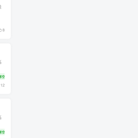
哇
8
高
球空运货代专线
大件设备运输
12
高
球空运货代专线
大件设备运输