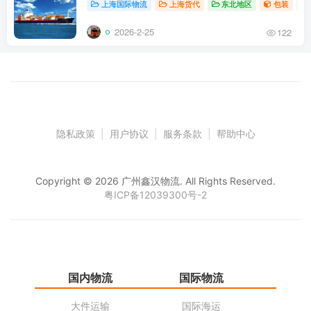
上海国际物流
上海货代
东北地区
包装
2026-2-25
122
隐私政策
|
用户协议
|
服务条款
|
帮助中心
Copyright © 2026 广州鑫汉物流. All Rights Reserved.
粤ICP备12039300号-2
国内物流
国际物流
仓
大件运输
国际海运
仓