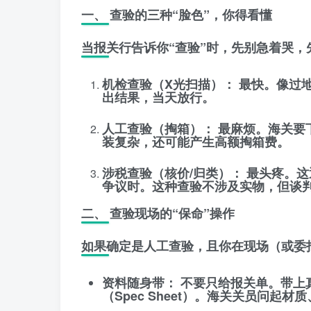
一、 查验的三种“脸色”，你得看懂
当报关行告诉你“查验”时，先别急着哭，
机检查验（X光扫描）：
最快。像过地
出结果，当天放行。
人工查验（掏箱）：
最麻烦。海关要下
装复杂，还可能产生高额掏箱费。
涉税查验（核价/归类）：
最头疼。这
争议时。这种查验不涉及实物，但谈
二、 查验现场的“保命”操作
如果确定是人工查验，且你在现场（或委
资料随身带：
不要只给报关单。带上
（Spec Sheet）
。海关关员问起材质