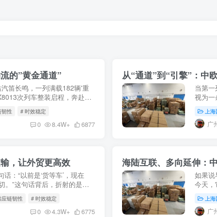
流的”黄金通道”
从“通道”到“引擎”：
站汽笛长鸣，一列满载182辆'重
当第一
8013次列车整装启程，奔赴俄
视为一
5月9日，X8037次中欧班列
展，这
链韧性
# 时效稳定
上海
动国际贸
广
0
8.4W+
6877
运输，让外贸更高效
海陆互联、多向延伸：
句话：“以前是‘货等车’，现在
如果说
一切。”这句话背后，折射的是中
今天，
人”向“全程供应链服务商”的历史
立体物
 供应链韧性
# 时效稳定
上海
瀚的海洋
广
0
4.3W+
6775