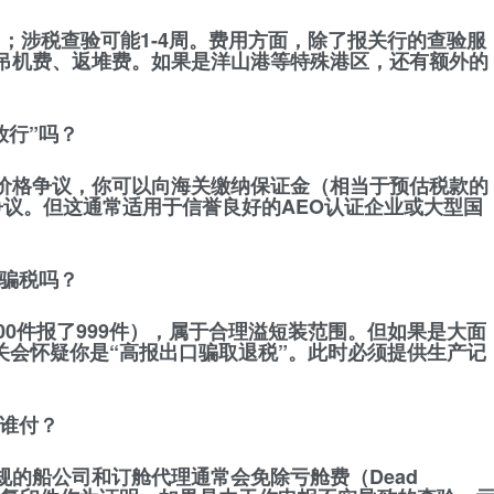
日；涉税查验可能1-4周。费用方面，除了报关行的查验服
吊机费、返堆费
。如果是洋山港等特殊港区，还有额外的
放行”吗？
价格争议，你可以向海关缴纳
保证金
（相当于预估税款的
争议。但这通常适用于信誉良好的AEO认证企业或大型国
为骗税吗？
00件报了999件），属于合理溢短装范围。但如果是大面
海关会怀疑你是“高报出口骗取退税”。此时必须提供生产记
费谁付？
规的船公司和订舱代理通常会
免除亏舱费（Dead