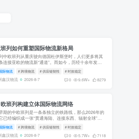
中欧班列如何重塑国际物流新格局
列中欧班列从重庆驶向德国杜伊斯堡时，人们更多将其
条连接亚欧的物流新“通道”。而如今，历经十余年发
支“钢铁驼队”已不再仅仅是货物的载体，而是进化为驱
国际物流
# 跨境物流
# 供应链韧性
# 时效稳定
易、重构...
州鑫汉物流
2026-8-7
0
9.6W+
8279
中欧班列构建立体国际物流网络
早期的中欧班列是一条条独立的铁路线，那么2026年的
它已经编织成一张“贯通海陆、连接东西、辐射全球”的
流巨网。这张网，打破了地理阻隔，将遥远的内陆与浩
国际物流
# 跨境物流
# 供应链韧性
# 时效稳定
紧密缝合...
州鑫汉物流
2026-8-7
0
5.7W+
7118