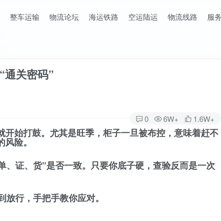
整车运输
物流论坛
海运铁路
空运陆运
物流线路
服
“通关密码”
0
6W+
1.6W+
里就开始打鼓。尤其是旺季，柜子一旦被布控，意味着赶不
的风险。
“单、证、货”
是否一致。只要你底子硬，查验反而是一次
到放行，手把手教你应对。