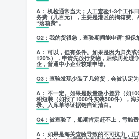
A：
机检通常当天；人工查验1-3个工作
务费（几百元），主要是港区的
掏箱费、
“落箱费”。
Q2：我的货很急，查验期间能申请“担保
A：
可以，但有条件。如果是因为归类或
120%），申请先放行货物，后续再处理
企，普通中小企业较难申请。
Q3：查验发现少装了几箱货，会被认定
A：
不一定。如果是数量微小差异（如10
积短装（如报了1000件实装500件），
录、入库单等证据链自证清白。
Q4：被查验了，船期肯定赶不上，亏舱
A：
如果是海关查验导致的不可抗力，正