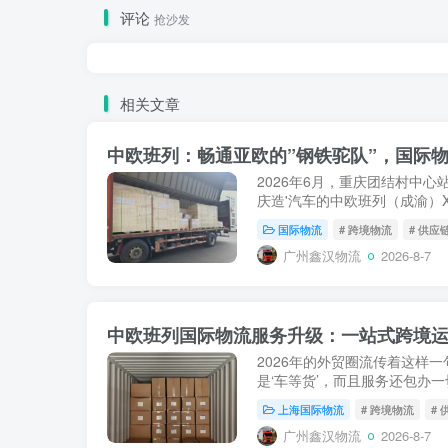
评论
抢沙发
相关文章
中欧班列：畅通亚欧的”钢铁驼队”，国际物
2026年6月，重庆团结村中心
庆造'汽车的中欧班列（成渝）X
罗斯沃尔西诺站。就在此前不久的
国际物流
# 跨境物流
# 供应
从郑州圃田站驶向德国...
广州鑫汉物流
2026-8-7
中欧班列国际物流服务升级：一站式跨境
2026年的外贸圈流传着这样一
是‘车等货’，而且服务还包办
欧班列从单纯的“铁路运输承运
上海国际物流
# 跨境物流
#
性跨越...
广州鑫汉物流
2026-8-7