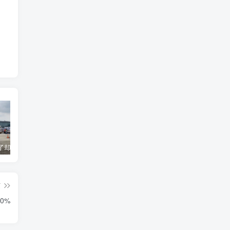
货到机场了却无法清关？海外代理不给力该如何补救？
海运拼箱货代目的港费用有哪些？如何避免隐藏收费
国际物流为什么会延误？常见原因及解决方案
篇
0%