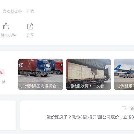
喜欢就支持一下吧
点赞
1.6W+
分享
W+
，路
广州到美国海运拼箱多少钱？2024年最新运费构成+隐藏费用避坑指南
拒绝乱收费！一文看懂中国货代计费套路，教你避开所有隐形坑
下一
运价涨疯了？教你3招“撬开”船公司底价，立省3