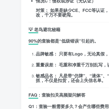
情况C：侵权或涉证（无认证）
对策：
如果是缺少CE、FCC等认证
改，千万不要硬闯。
💡 老鸟避坑秘籍
90%的查验都是“低级错误”引起的。
品牌敏感：
只要有Logo，无论真假
重量误差：
毛重和净重千万别乱写，
敏感品名：
凡是带“仿牌”、“液体”
抓，不仅是扣货，还会上失信名单。
FAQ：查验扣关高频疑问解答
Q1：查验一般需要多久？会产生哪些费用