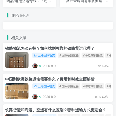
药品/电池空运专线，正规报
富汗全境自有车队派送，无
关合规出海
隐形收费，直达赫拉特/马扎
里沙里夫
评论
抢沙发
相关文章
铁路物流怎么选择？如何找到可靠的铁路货运代理？
上海国际物流
# 国际铁路运输
# 中欧班列物流
# 中
2026-8-9
4W+
中国到欧洲铁路运输需要多久？费用和时效全面解析
上海国际物流
# 国际铁路运输
# 中欧班列物流
# 中
2026-8-9
6.4W+
铁路货运和海运、空运有什么区别？哪种运输方式更适合？