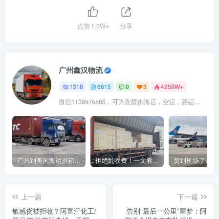
点赞
1.3W+
分享
广州鑫汉物流
1318
6615
0
3
4259W+
微信1139976508，可为您提供海运，空运，路运，铁路运输
广州到美国海运拼箱多少钱？2024年最新运费构成+隐藏费用避坑指南
拒绝乱收费！一文看懂中国货代计费套路，教你避开所有隐形坑
上一篇
下一篇
敏感货被拒收？阿富汗化工/
告别“最后一公里”噩梦：阿