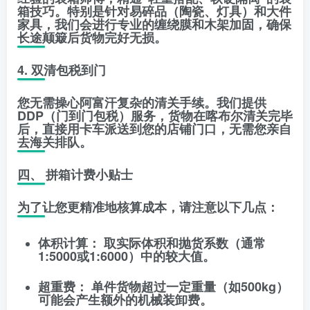
箱技巧。特别是针对易碎品（陶瓷、灯具）和大件
家具，我们会进行专业的缠绕膜和木架加固，确保
长途颠簸后货物完好无损。
4. 双清包税到门
您无需操心阿富汗复杂的清关手续。我们提供
DDP（门到门包税）
服务，货物在喀布尔清关完毕
后，直接用卡车派送到您的店铺门口，无需您亲自
去海关排队。
四、 拼箱计费小贴士
为了让您更精准地核算成本，请注意以下几点：
体积计算：
取实际体积和抛货系数（通常
1:5000或1:6000）中的较大值。
超重费：
单件货物超过一定重量（如500kg）
可能会产生额外的机械装卸费。