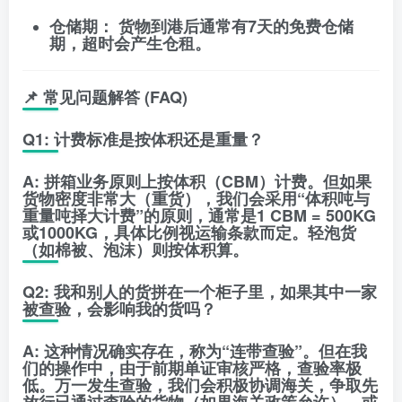
仓储期：
货物到港后通常有7天的免费仓储
期，超时会产生仓租。
📌 常见问题解答 (FAQ)
Q1: 计费标准是按体积还是重量？
A:
拼箱业务原则上按体积（CBM）计费。但如果
货物密度非常大（重货），我们会采用“体积吨与
重量吨择大计费”的原则，通常是1 CBM = 500KG
或1000KG，具体比例视运输条款而定。轻泡货
（如棉被、泡沫）则按体积算。
Q2: 我和别人的货拼在一个柜子里，如果其中一家
被查验，会影响我的货吗？
A:
这种情况确实存在，称为“连带查验”。但在我
们的操作中，由于前期单证审核严格，查验率极
低。万一发生查验，我们会积极协调海关，争取先