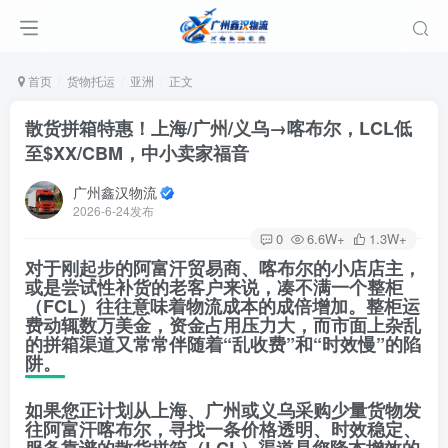
首页
货物托运
亚洲
正文
散货拼箱特惠！上海/广州/义乌→喀布尔，LCL低
至$XX/CBM，中小卖家福音
广州鑫汉物流
2026-6-24发布
0
6.6W+
1.3W+
对于刚起步的阿富汗贸易商、喀布尔的小店店主，
或是尝试性补货的老客户来说，凑不满一个整柜
（FCL）往往意味着物流成本的成倍增加。整柜运
费动辄数万美金，资金占用压力大，而市面上杂乱
的拼箱渠道又常常伴随着“乱收费”和“时效慢”的陷
阱。
如果您正计划从
上海、广州或义乌
采购少量货物发
往阿富汗喀布尔，寻找一条
价格透明、时效稳定、