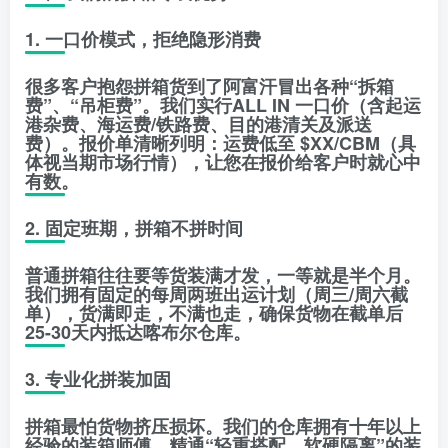
1. 一口价模式，拒绝隐形消费
很多客户抱怨拼箱货到了阿富汗冒出各种“拆箱
费”、“吊柜费”。我们实行
ALL IN 一口价
（含起运
港杂费、海运费/铁路费、目的港清关及派送
费）。报价单清晰列明：运费低至
$XX/CBM
（具
体视当期市场行情），让您在报价给客户时就心中
有数。
2. 固定班期，拼箱不拼时间
普通拼箱往往要等货装满才发，一等就是半个月。
我们拥有固定的
每周两班
出运计划（周三/周六截
单），货满即走，不满也走，确保货物在
截单后
25-30天内
抵达喀布尔仓库。
3. 专业化拼装加固
拼箱最怕货物挤压损坏。我们的仓库拥有十年以上
经验的装箱师傅，精通“轻重搭配、软硬隔离”的装