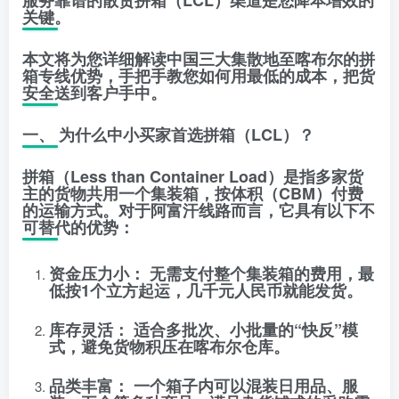
服务靠谱
的散货拼箱（LCL）渠道是您降本增效的
关键。
本文将为您详细解读中国三大集散地至喀布尔的拼
箱专线优势，手把手教您如何用最低的成本，把货
安全送到客户手中。
一、 为什么中小买家首选拼箱（LCL）？
拼箱（Less than Container Load）是指多家货
主的货物共用一个集装箱，按体积（CBM）付费
的运输方式。对于阿富汗线路而言，它具有以下不
可替代的优势：
资金压力小：
无需支付整个集装箱的费用，最
低按1个立方起运，几千元人民币就能发货。
库存灵活：
适合多批次、小批量的“快反”模
式，避免货物积压在喀布尔仓库。
品类丰富：
一个箱子内可以混装日用品、服