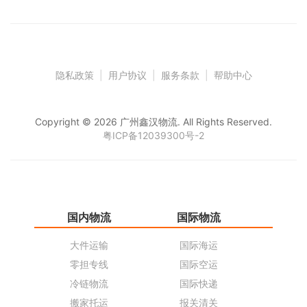
隐私政策
|
用户协议
|
服务条款
|
帮助中心
Copyright © 2026 广州鑫汉物流. All Rights Reserved.
粤ICP备12039300号-2
国内物流
国际物流
仓
大件运输
国际海运
仓
零担专线
国际空运
同
冷链物流
国际快递
货
搬家托运
报关清关
货