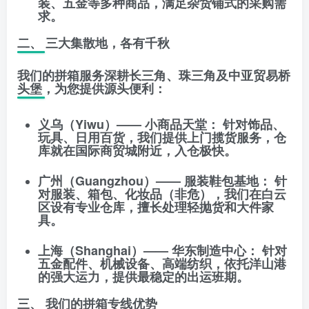
装、五金等多种商品，满足杂货铺式的采购需
求。
二、 三大集散地，各有千秋
我们的拼箱服务深耕长三角、珠三角及中亚贸易桥
头堡，为您提供源头便利：
义乌（Yiwu）—— 小商品天堂：
针对饰品、
玩具、日用百货，我们提供上门揽货服务，仓
库就在国际商贸城附近，入仓极快。
广州（Guangzhou）—— 服装鞋包基地：
针
对服装、箱包、化妆品（非危），我们在白云
区设有专业仓库，擅长处理轻抛货和大件家
具。
上海（Shanghai）—— 华东制造中心：
针对
五金配件、机械设备、高端纺织，依托洋山港
的强大运力，提供最稳定的出运班期。
三、 我们的拼箱专线优势