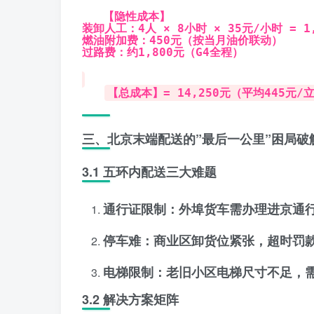
【隐性成本】
装卸人工：4人 × 8小时 × 35元/小时 = 1
燃油附加费：450元（按当月油价联动）
过路费：约1,800元（G4全程）
【总成本】= 14,250元（平均445元/
三、北京末端配送的”最后一公里”困局破
3.1 五环内配送三大难题
通行证限制
：外埠货车需办理进京通
停车难
：商业区卸货位紧张，超时罚款10
电梯限制
：老旧小区电梯尺寸不足，
3.2 解决方案矩阵