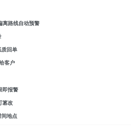
，偏离路线自动预警
录
纸质回单
给客户
限即报警
可篡改
时间地点