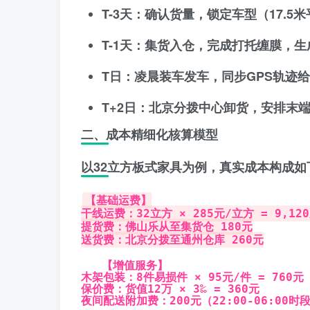
T-3天
：确认货量，锁定车型（17.5米平
T-1天
：集货入仓，完成打托缠膜，生
T日
：凌晨装车发车，同步GPS轨迹
T+2日
：北京分拨中心卸货，安排末
二、成本精细化核算模型
以
32立方板式家具
为例，真实成本构成如
【基础运费】
干线运费：32立方 × 285元/立方 = 9,12
提货费：佛山乐从至集货仓 180元
送货费：北京分拨至通州仓库 260元
【增值服务】
木架包装：8件易损件 × 95元/件 = 760元
保价费：货值12万 × 3‰ = 360元
夜间配送附加费：200元（22:00-06:00时