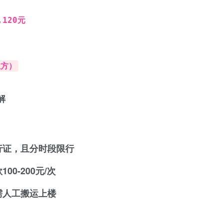
,120元
立方）
解
行证，且分时段限行
0-200元/次
需人工搬运上楼