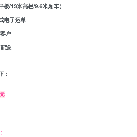
板/13米高栏/9.6米厢车）
成电子运单
给客户
端配送
下：
0元
段）