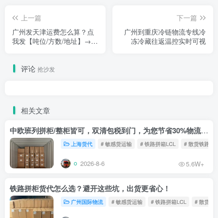
上一篇
下一篇
广州发天津运费怎么算？点
广州到重庆冷链物流专线冷
我发【吨位/方数/地址】→2
冻冷藏往返温控实时可视
分钟内给你落地报价
评论
抢沙发
相关文章
中欧班列拼柜/整柜皆可，双清包税到门，为您节省30%物流成本！
上海货代
# 敏感货运输
# 铁路拼箱LCL
# 散货铁路
2026-8-6
5.6W+
铁路拼柜货代怎么选？避开这些坑，出货更省心！
广州国际物流
# 敏感货运输
# 铁路拼箱LCL
# 散货铁