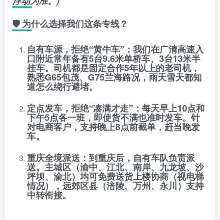
浮动为准。)
🛡️ 为什么选择我们这条专线？
自有车源，拒绝“黄牛车”
：我们在广清高速入
口附近常年备有5台9.6米单桥车、3台13米半
挂车。司机都是固定合作5年以上的老司机，
熟悉G65包茂、G75兰海路况，雨天雪天都知
道怎么绕行避堵。
定点发车，拒绝“凑满才走”
：每天早上10点和
下午5点各一班，即使货不满也准时发车。针
对电商客户，支持晚上8点前截单，赶当晚发
车。
重庆全境派送
：到重庆后，自有车队负责派
送。主城区（渝中、江北、南岸、九龙坡、沙
坪坝、渝北）均可免费送货上楼协商（视电梯
情况），远郊区县（涪陵、万州、永川）支持
中转衔接。