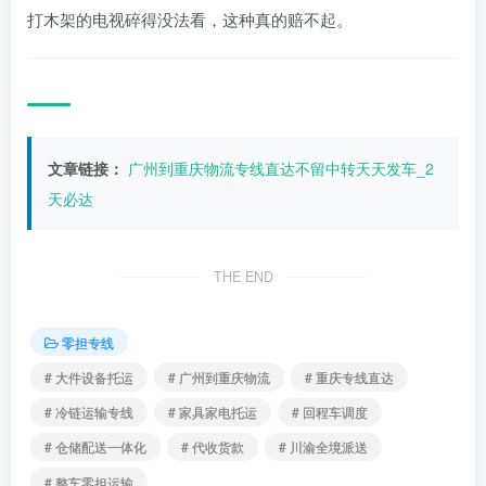
打木架的电视碎得没法看，这种真的赔不起。
文章链接：
广州到重庆物流专线直达不留中转天天发车_2
天必达
THE END
零担专线
# 大件设备托运
# 广州到重庆物流
# 重庆专线直达
# 冷链运输专线
# 家具家电托运
# 回程车调度
# 仓储配送一体化
# 代收货款
# 川渝全境派送
# 整车零担运输