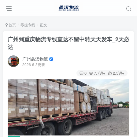
首页
零担专线
正文
广州到重庆物流专线直达不留中转天天发车_2天必
达
广州鑫汉物流
2026-6-3更新
0
7.7W+
2.5W+