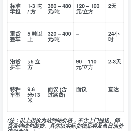
标准
1-3 吨
380 – 480
120 – 160
2天
零担
/ 方
元/吨
元/立方
重货
5 吨以
320 – 400
–
24小
整车
上
元/吨
时
泡货
>5 立
–
90 – 110
2-3天
拼车
方
元/立方
特种
9.6
面议 (含
面议
直达
车型
米/13
过路费)
米
(注：以上报价为站到站价格，不含上门提送、卸
货及特殊包装费。具体以实际货物品类及当日油价