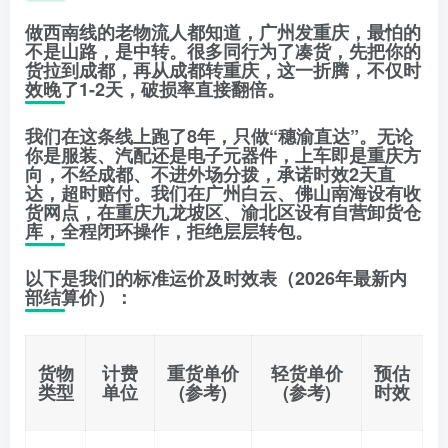
做西南线的老物流人都知道，广州发重庆，最怕的
不是山路，是
中转
。很多同行为了凑货，先把你的
货拉到成都，再从成都转重庆，这一折腾，不仅时
效晚了1-2天，破损率直接翻倍。
我们在这条线上跑了8年，只做
“穗渝直达”
。无论
你是服装、汽配还是电子元器件，上车即是重庆方
向，不经成都、不进外场分拨，
承诺时效2天直
达，超时赔付
。我们在广州白云、佛山南海设有收
货网点，在重庆九龙坡区、渝北区设有自营卸货仓
库，全程闭环操作，拒绝层层转包。
以下是我们的
标准运价及时效表
（2026年最新内
部结算价）：
货物
计费
重货单价
轻货单价
预估
类型
单位
(参考)
(参考)
时效