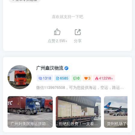
喜欢就支持一下吧
点赞
2.5W+
分享
广州鑫汉物流
1318
6585
0
3
4122W+
微信1139976508，可为您提供海运，空运，路运，铁路运输
广州到美国海运拼箱多少钱？2024年最新运费构成+隐藏费用避坑指南
拒绝乱收费！一文看懂中国货代计费套路，教你避开所有隐形坑