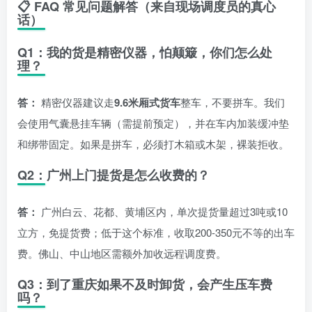
📋 FAQ 常见问题解答（来自现场调度员的真心
话）
Q1：我的货是精密仪器，怕颠簸，你们怎么处
理？
答：
精密仪器建议走
9.6米厢式货车
整车，不要拼车。我们
会使用气囊悬挂车辆（需提前预定），并在车内加装缓冲垫
和绑带固定。如果是拼车，必须打木箱或木架，裸装拒收。
Q2：广州上门提货是怎么收费的？
答：
广州白云、花都、黄埔区内，单次提货量超过3吨或10
立方，免提货费；低于这个标准，收取200-350元不等的出车
费。佛山、中山地区需额外加收远程调度费。
Q3：到了重庆如果不及时卸货，会产生压车费
吗？