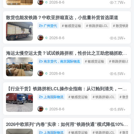
2026-8-6
7.7W+
散货也能发铁路？中欧亚拼箱直达，小批量补货首选渠道
广州货代
# 敏感货运输
# 铁路拼箱LCL
# 散货铁路
2026-8-6
6.3W+
海运太慢空运太贵？试试铁路拼柜，性价比之王助您稳抓欧洲市场
南京货代，南京国际物流
# 敏感货运输
# 铁路拼箱LCL
2026-8-6
6.5W+
【行业干货】铁路拼柜LCL操作全指南：从订舱到清关，一文读懂
上海国际物流
# 敏感货运输
# 铁路拼箱LCL
# 散货铁
2026-8-6
5.8W+
2026中欧班列“内卷”实录：如何用“铁路快通”模式降低10%物流成本？
上海国际物流
# 敏感货运输
# 铁路拼箱LCL
# 散货铁