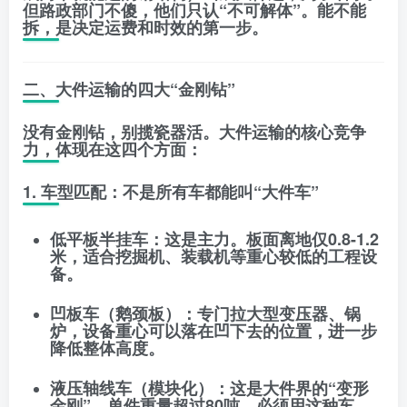
但路政部门不傻，他们只认“不可解体”。
能不能
拆，是决定运费和时效的第一步。
二、大件运输的四大“金刚钻”
没有金刚钻，别揽瓷器活。大件运输的核心竞争
力，体现在这四个方面：
1. 车型匹配：不是所有车都能叫“大件车”
低平板半挂车
：这是主力。板面离地仅0.8-1.2
米，适合挖掘机、装载机等重心较低的工程设
备。
凹板车（鹅颈板）
：专门拉大型变压器、锅
炉，设备重心可以落在凹下去的位置，进一步
降低整体高度。
液压轴线车（模块化）
：这是大件界的“变形
金刚”。单件重量超过80吨，必须用这种车。