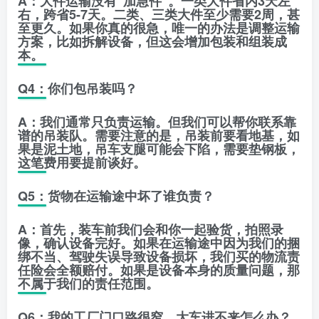
A：大件运输没有“加急件”。一类大件省内3天左
右，跨省5-7天。二类、三类大件至少需要2周，甚
至更久。如果你真的很急，唯一的办法是
调整运输
方案
，比如拆解设备，但这会增加包装和组装成
本。
Q4：你们包吊装吗？
A：我们通常只负责运输。但我们可以帮你联系靠
谱的吊装队。需要注意的是，吊装前要看地基，如
果是泥土地，吊车支腿可能会下陷，需要垫钢板，
这笔费用要提前谈好。
Q5：货物在运输途中坏了谁负责？
A：首先，装车前我们会和你一起验货，拍照录
像，确认设备完好。如果在运输途中因为我们的捆
绑不当、驾驶失误导致设备损坏，我们买的物流责
任险会全额赔付。如果是设备本身的质量问题，那
不属于我们的责任范围。
Q6：我的工厂门口路很窄，大车进不来怎么办？