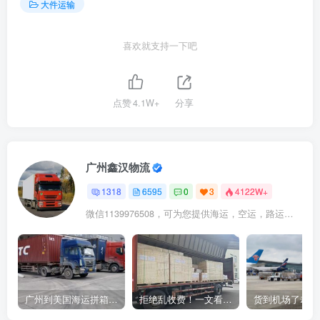
大件运输
喜欢就支持一下吧
点赞
4.1W+
分享
广州鑫汉物流
1318
6595
0
3
4122W+
微信1139976508，可为您提供海运，空运，路运，铁路运输
广州到美国海运拼箱多少钱？2024年最新运费构成+隐藏费用避坑指南
拒绝乱收费！一文看懂中国货代计费套路，教你避开所有隐形坑