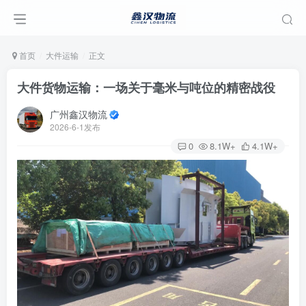
首页
大件运输
正文
大件货物运输：一场关于毫米与吨位的精密战役
广州鑫汉物流
2026-6-1发布
0
8.1W+
4.1W+