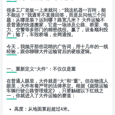
很多工厂老板一上来就问：“我这机器一百吨，能
不能运？”我通常不直接回答，而是反问他三个问
题：
从哪里装？运到哪？路宽几米？
大件运输不
是普通的快递搬家，它是一场涉及公路、桥梁、电
力、交警等多部门的精密战役。赢了，设备顺利投
产；输了，车毁桥塌，全网通报。
今天，我抛开那些花哨的广告词，用十几年的一线
经验，跟你聊聊大件运输背后的硬核逻辑。
一、重新定义“大件”：不仅仅是重
在普通人眼里，大件就是“大”和“重”。但在物流人
眼里，大件有着严苛的法律界定。根据《超限运输
车辆行驶公路管理规定》，只要触碰以下红线之
一，你就进入了大件运输的赛道：
高度
：从地面算起超过
4米
。