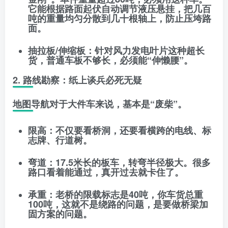
它能根据路面起伏自动调节液压悬挂，把几百
吨的重量均匀分散到几十根轴上，防止压垮路
面。
抽拉板/伸缩板
：针对风力发电叶片这种超长
货，普通车板不够长，必须能“伸懒腰”。
2. 路线勘察：纸上谈兵必死无疑
地图导航对于大件车来说，基本是“废柴”。
限高
：不仅要看桥洞，还要看横跨的电线、标
志牌、行道树。
弯道
：17.5米长的板车，转弯半径极大。很多
路口看着能通过，真开过去就卡住了。
承重
：老桥的限载标志是40吨，你车货总重
100吨，这就不是绕路的问题，是要做桥梁加
固方案的问题。