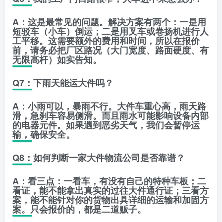
A：这是最常见的问题。解决方案有两个：一是用
短驳车
（小车）倒运；二是用
叉车
或
卷扬机
进行人
工平移。这需要额外的费用和时间，所以在报价
前，请务必把厂区路况（大门宽度、路面硬度、有
无限高杆）如实告知。
Q7：下雨天能运大件吗？
A：小雨可以，暴雨不行。大件车重心高，雨天路
滑，急刹车容易侧滑。而且雨水可能影响设备内部
的电器元件。如果遇到恶劣天气，我们会暂停运
输，确保安全。
Q8：如何判断一家大件物流公司是否靠谱？
A：看三点：
一看车
，有没有自己的特种车板；
二
看证
，能不能拿出真实的过往大件通行证；
三看方
案
，能不能针对你的货物出具详细的运输和加固方
案。只会报价的，都是二道贩子。