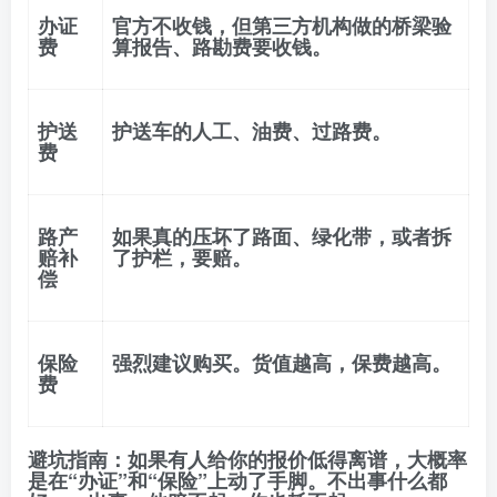
办证
官方不收钱，但第三方机构做的
桥梁验
费
算报告
、
路勘费
要收钱。
护送
护送车的人工、油费、过路费。
费
路产
如果真的压坏了路面、绿化带，或者拆
赔补
了护栏，要赔。
偿
保险
强烈建议购买。货值越高，保费越高。
费
避坑指南
：如果有人给你的报价低得离谱，大概率
是在“办证”和“保险”上动了手脚。
不出事什么都