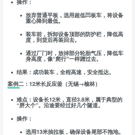
操作
：
放弃普通平板，选用
超低凹板车
，将设备
重心降到最低。
装车前，拆卸设备顶部的防护栏，降低高
度，到货后再装回去。
通过厂门时，放掉部分轮胎气压，降低车
身高度，像“爬行”一样蹭过去。
结果
：成功装车，全程高速，安全抵达。
案例二：12米长反应釜（无锡→榆林）
难点
：设备长12米，直径3.8米，属于典型的
“胖大个”。沿途要经过好几个隧道。
操作
：
选用
13米抽拉板
，确保设备尾部不拖地。