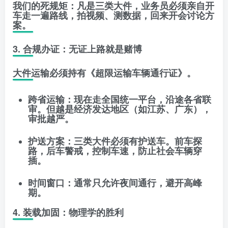
我们的死规矩
：凡是三类大件，业务员必须亲自开
车走一遍路线，拍视频、测数据，回来开会讨论方
案。
3. 合规办证：无证上路就是赌博
大件运输必须持有《超限运输车辆通行证》。
跨省运输
：现在走全国统一平台，沿途各省联
审。但越是经济发达地区（如江苏、广东），
审批越严。
护送方案
：三类大件必须有护送车。前车探
路，后车警戒，控制车速，防止社会车辆穿
插。
时间窗口
：通常只允许夜间通行，避开高峰
期。
4. 装载加固：物理学的胜利