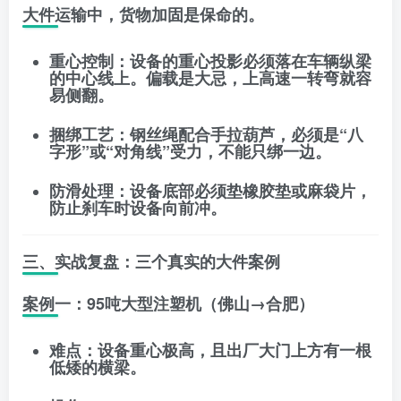
大件运输中，货物加固是保命的。
重心控制
：设备的重心投影必须落在车辆纵梁
的中心线上。偏载是大忌，上高速一转弯就容
易侧翻。
捆绑工艺
：钢丝绳配合手拉葫芦，必须是“八
字形”或“对角线”受力，不能只绑一边。
防滑处理
：设备底部必须垫橡胶垫或麻袋片，
防止刹车时设备向前冲。
三、实战复盘：三个真实的大件案例
案例一：95吨大型注塑机（佛山→合肥）
难点
：设备重心极高，且出厂大门上方有一根
低矮的横梁。