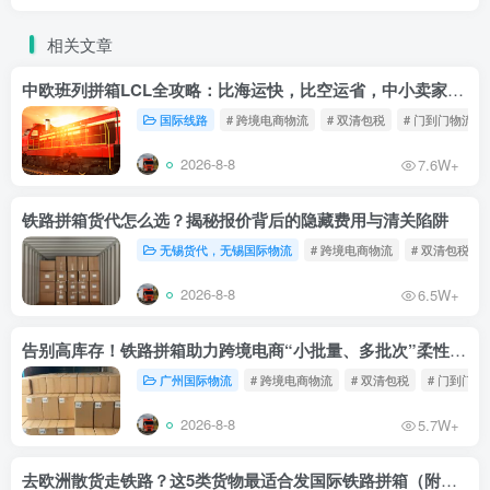
相关文章
中欧班列拼箱LCL全攻略：比海运快，比空运省，中小卖家的物流新宠！
国际线路
# 跨境电商物流
# 双清包税
# 门到门物流
2026-8-8
7.6W+
铁路拼箱货代怎么选？揭秘报价背后的隐藏费用与清关陷阱
无锡货代，无锡国际物流
# 跨境电商物流
# 双清包税
2026-8-8
6.5W+
告别高库存！铁路拼箱助力跨境电商“小批量、多批次”柔性补货
广州国际物流
# 跨境电商物流
# 双清包税
# 门到门物
2026-8-8
5.7W+
去欧洲散货走铁路？这5类货物最适合发国际铁路拼箱（附禁运清单）