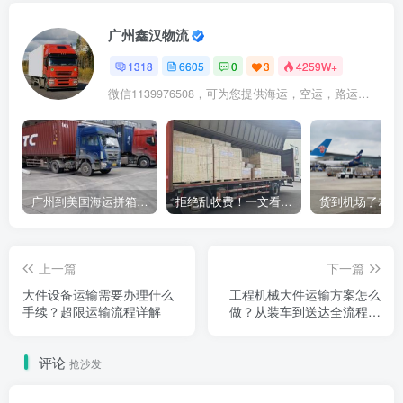
广州鑫汉物流
1318
6605
0
3
4259W+
微信1139976508，可为您提供海运，空运，路运，铁路运输
广州到美国海运拼箱多少钱？2024年最新运费构成+隐藏费用避坑指南
拒绝乱收费！一文看懂中国货代计费套路，教你避开所有隐形坑
上一篇
下一篇
大件设备运输需要办理什么
工程机械大件运输方案怎么
手续？超限运输流程详解
做？从装车到送达全流程解
析
评论
抢沙发