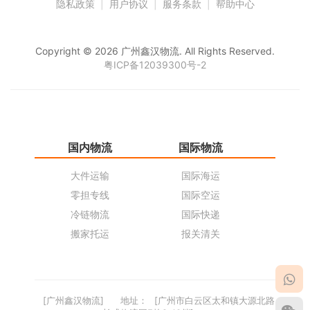
隐私政策
|
用户协议
|
服务条款
|
帮助中心
Copyright © 2026 广州鑫汉物流. All Rights Reserved.
粤ICP备12039300号-2
国内物流
国际物流
仓
大件运输
国际海运
仓
零担专线
国际空运
同
冷链物流
国际快递
货
搬家托运
报关清关
货
[广州鑫汉物流]
地址：
[广州市白云区太和镇大源北路