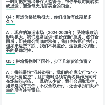
一时间把货提出来存入监管仓，帮你争取时间转卖
或退运，避免每天几百美金的罚金。
Q4：海运价格波动很大，你们报价有效期是多
久？
A：
现在的海运市场（2024-2026年）受地缘政治
影响极大。我们通常提供
“锁价保舱”
服务。签订合
同后，即使船公司临时涨价，我们也按原价执行；
但如果运费下跌，我们不补差价。这就像买保险，
买的是确定性。
Q5：拼箱货物到了国外，少了几箱货谁负责？
A：
拼箱最怕“混装盗窃”。我们的仓库实行
“24小
时无死角监控”
，且拼箱时必须有两名操作员同时
在场装箱封条。一旦确认少货，我们会调取监控，
如果是我方责任，不仅全额赔付，还会承担由此产
生的所有连带责任。