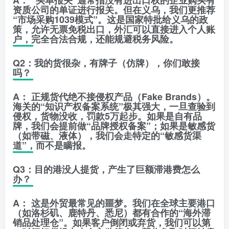
资质公司的单证进行报关。但在义乌，我们更推荐
“市场采购1039模式”
。这是国家特批给义乌的政
策，允许无票免税出口，外汇可以直接进入个人账
户，完全合法合规，还能规避税务风险。
Q2：我的货很杂，有牌子（仿牌），你们敢接
吗？
A：
正规货代绝不接侵权产品（Fake Brands）。
海关的“知识产权备案系统”极其强大，一旦查验到
侵权，货物没收，罚款5万起步。如果是自有品
牌，我们会提前做
“品牌授权备案”
；如果是敏感货
（如带磁、液体），我们会走特定的“敏感货渠
道”，而不是瞒报。
Q3：目的港没人提货，产生了巨额滞港费怎么
办？
A：
这是外贸最常见的噩梦。我们在全球主要港口
（如洛杉矶、鹿特丹、悉尼）都有合作的
“海外滞
销品处理仓”
。如果客户倒闭或弃货，我们可以第