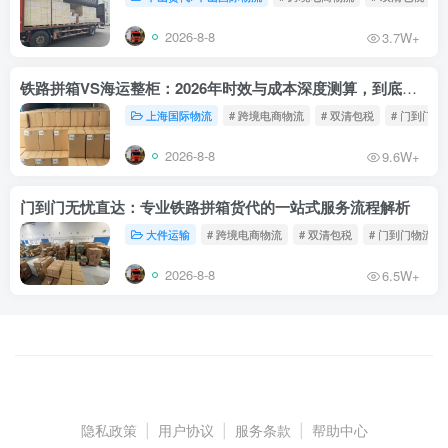
2026-8-8
3.7W+
铁路拼箱VS海运整柜：2026年时效与成本深度测算，到底能省多少钱？
上海国际物流
# 跨境电商物流
# 双清包税
# 门到门物
2026-8-8
9.6W+
门到门无忧直达：专业铁路拼箱货代的一站式服务流程解析
大件运输
# 跨境电商物流
# 双清包税
# 门到门物流
2026-8-8
6.5W+
隐私政策
|
用户协议
|
服务条款
|
帮助中心