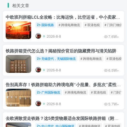
相关文章
中欧班列拼箱LCL全攻略：比海运快，比空运省，中小卖家的物流新宠！
国际线路
# 跨境电商物流
# 双清包税
# 门到门物流
2026-8-8
7.6W+
铁路拼箱货代怎么选？揭秘报价背后的隐藏费用与清关陷阱
无锡货代，无锡国际物流
# 跨境电商物流
# 双清包税
2026-8-8
6.5W+
告别高库存！铁路拼箱助力跨境电商“小批量、多批次”柔性补货
广州国际物流
# 跨境电商物流
# 双清包税
# 门到门物
2026-8-8
5.7W+
去欧洲散货走铁路？这5类货物最适合发国际铁路拼箱（附禁运清单）
中山货代. 中山国际物流
# 跨境电商物流
# 双清包税