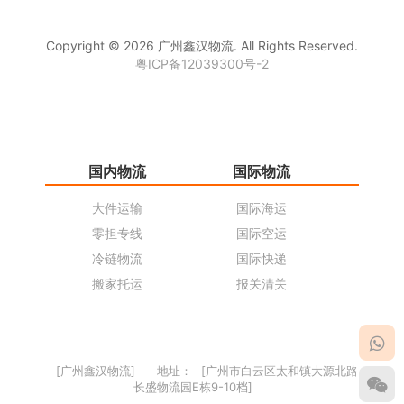
Copyright © 2026 广州鑫汉物流. All Rights Reserved.
粤ICP备12039300号-2
国内物流
国际物流
仓
大件运输
国际海运
仓
零担专线
国际空运
同
冷链物流
国际快递
货
搬家托运
报关清关
货
[广州鑫汉物流]
地址：
[广州市白云区太和镇大源北路
长盛物流园E栋9-10档]