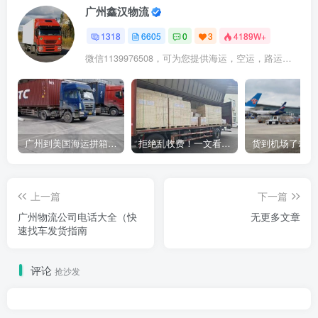
广州鑫汉物流
1318
6605
0
3
4189W+
微信1139976508，可为您提供海运，空运，路运，铁路运输
广州到美国海运拼箱多少钱？2024年最新运费构成+隐藏费用避坑指南
拒绝乱收费！一文看懂中国货代计费套路，教你避开所有隐形坑
上一篇
下一篇
广州物流公司电话大全（快
无更多文章
速找车发货指南
评论
抢沙发