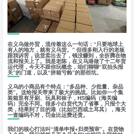
在义乌做外贸，流传着这么一句话：
“只要地球上
有人的地方，就有义乌货。”
但很多刚入行的老板
跟我诉苦，说货卖出去了，钱没赚到，全折腾在物
流和报关上了。我是老陈，在义乌港做了十二年货
运代理，今天不跟你玩概念，咱们聊聊
“双抬头报
关”
的门道，以及
“拼箱亏舱”
的那些坑。
义乌的小商品有个特点：
“多品种、少批量、杂品
类”
。这给报关带来了极大的挑战。比如你一个集
装箱里有牙刷、玩具和袜子，HS编码（海关编
码）完全不同。很多小白货代为了省事，只报个大
类，结果到了目的港（比如巴西或土耳其），海关
一查编码不对，罚金比运费还贵。
我们的核心打法叫
“清单申报+归类预审”
。在货物