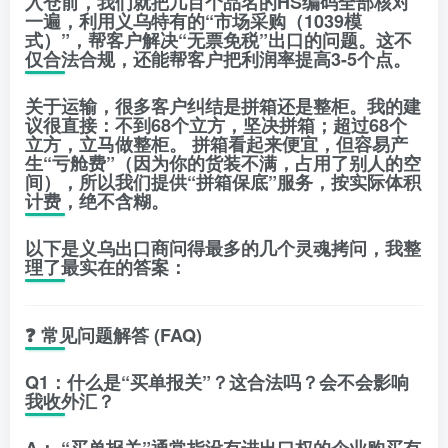
入仓前，我们就把几百个品名的HS编码全部核对
一遍，利用义乌特有的
“市场采购（1039模
式）”
，帮客户解决“无票免税”出口的问题。这不
仅合法合规，还能帮客户把利润率提高3-5个点。
关于运输，很多客户纠结是拼箱还是整柜。我的建
议很直接：
不到68个立方，坚决拼箱；超过68个
立方，立马做整柜。
拼箱看起来便宜，但容易产
生“亏舱费”（因为你的货装不满，占用了别人的空
间），所以我们提供
“拼箱保底”
服务，按实际体积
计费，绝不含糊。
以下是义乌出口商问得最多的几个灵魂拷问，我整
理了最实在的答案：
❓ 常见问题解答 (FAQ)
Q1：什么是“买单报关”？这合法吗？会不会影响
我收外汇？
A：
“买单报关”通常指没有进出口权的企业购买有