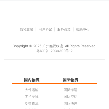
隐私政策
|
用户协议
|
服务条款
|
帮助中心
Copyright © 2026 广州鑫汉物流. All Rights Reserved.
粤ICP备12039300号-2
国内物流
国际物流
仓
大件运输
国际海运
仓
零担专线
国际空运
同
冷链物流
国际快递
货