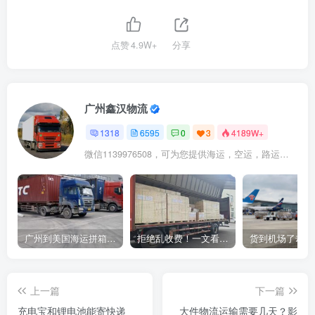
点赞
4.9W+
分享
广州鑫汉物流
1318
6595
0
3
4189W+
微信1139976508，可为您提供海运，空运，路运，铁路运输
广州到美国海运拼箱多少钱？2024年最新运费构成+隐藏费用避坑指南
拒绝乱收费！一文看懂中国货代计费套路，教你避开所有隐形坑
上一篇
下一篇
充电宝和锂电池能寄快递
大件物流运输需要几天？影