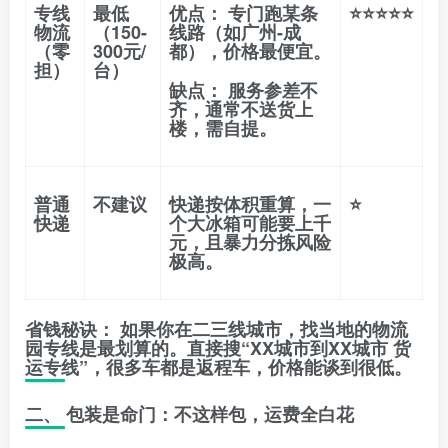
专线
最低
优点：
专门跑某条
⭐⭐⭐⭐⭐
物流
（150-
线路（如广州-成
（零
300元/
都），价格最便宜。
担）
台）
缺点：
服务参差不
齐，通常不送货上
楼，需自提。
普通
不建议
快递按体积重算，一
⭐
快递
个大冰箱可能要上千
元，且暴力分拣风险
极高。
省钱秘诀：
如果你在二三线城市，找当地的
物流
园专线
是最划算的。直接搜“XX城市到XX城市 货
运专线”，很多车都是返程车，价格能谈到很低。
二、 包装是命门：不这样包，运费全白花