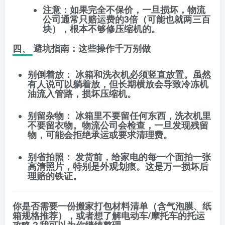
注意：如果完全不保价，一旦损坏，物流
公司通常只赔运费的3倍（可能也就两三百
块），根本不够修压缩机的。
四、 避坑指南：这些操作千万别做
别倒着放：
冰箱和洗衣机必须
竖直放置
。虽然
有人说可以躺着放，但长期横放会导致冷冻机
油流入管路，损坏压缩机。
别留杂物：
冰箱里不要留任何东西，洗衣机里
不要留衣物。物流公司会检查，一旦发现残留
物，可能会拒绝承运或要求清理费。
别省拍照：
发货前，给家电的每一个面拍一张
高清照片，特别是外观划痕。这是万一损坏后
理赔的铁证。
你是否需要一份
搬家打包材料清单
（含气泡膜、纸
箱规格推荐），或者想了解
电动车/摩托车
的托运