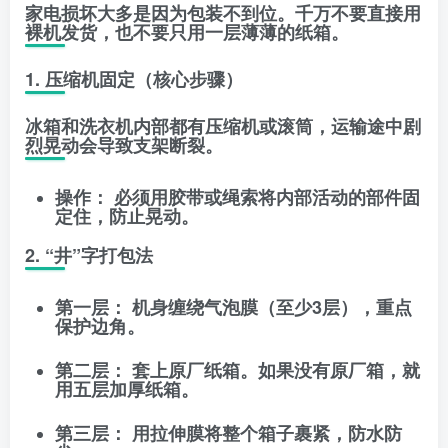
家电损坏大多是因为包装不到位。千万不要直接用
裸机发货，也不要只用一层薄薄的纸箱。
1. 压缩机固定（核心步骤）
冰箱和洗衣机内部都有压缩机或滚筒，运输途中剧
烈晃动会导致支架断裂。
操作：
必须用胶带或绳索将内部活动的部件固
定住，防止晃动。
2. “井”字打包法
第一层：
机身缠绕
气泡膜
（至少3层），重点
保护边角。
第二层：
套上原厂纸箱。如果没有原厂箱，就
用
五层加厚纸箱
。
第三层：
用
拉伸膜
将整个箱子裹紧，防水防