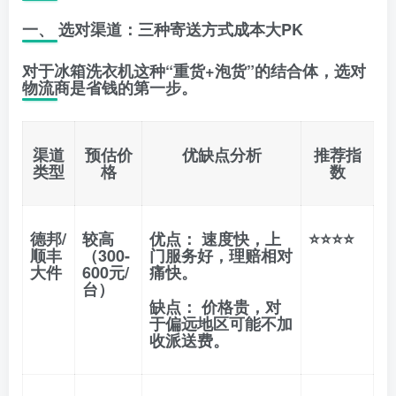
一、 选对渠道：三种寄送方式成本大PK
对于冰箱洗衣机这种“重货+泡货”的结合体，选对
物流商是省钱的第一步。
渠道
预估价
优缺点分析
推荐指
类型
格
数
德邦/
较高
优点：
速度快，上
⭐⭐⭐⭐
顺丰
（300-
门服务好，理赔相对
大件
600元/
痛快。
台）
缺点：
价格贵，对
于偏远地区可能不加
收派送费。