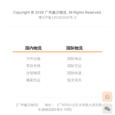
Copyright © 2026 广州鑫汉物流. All Rights Reserved.
粤ICP备12039300号-2
国内物流
国际物流
仓
大件运输
国际海运
仓
零担专线
国际空运
同
冷链物流
国际快递
货
搬家托运
报关清关
货
[广州鑫汉物流]
地址：
[广州市白云区太和镇大源北路
长盛物流园E栋9-10档]