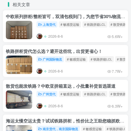
相关文章
中欧班列拼柜/整柜皆可，双清包税到门，为您节省30%物流成本！
上海货代
# 敏感货运输
# 铁路拼箱LCL
# 散货铁路
2026-8-6
5.6W+
铁路拼柜货代怎么选？避开这些坑，出货更省心！
广州国际物流
# 敏感货运输
# 铁路拼箱LCL
# 散货铁
2026-8-6
7.7W+
散货也能发铁路？中欧亚拼箱直达，小批量补货首选渠道
广州货代
# 敏感货运输
# 铁路拼箱LCL
# 散货铁路
2026-8-6
6.3W+
海运太慢空运太贵？试试铁路拼柜，性价比之王助您稳抓欧洲市场
南京货代，南京国际物流
# 敏感货运输
# 铁路拼箱LCL