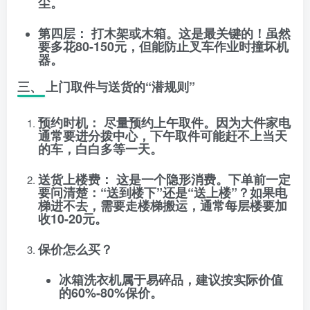
尘。
第四层：
打
木架
或
木箱
。这是最关键的！虽然
要多花80-150元，但能防止叉车作业时撞坏机
器。
三、 上门取件与送货的“潜规则”
预约时机：
尽量预约
上午
取件。因为大件家电
通常要进分拨中心，下午取件可能赶不上当天
的车，白白多等一天。
送货上楼费：
这是一个隐形消费。下单前一定
要问清楚：“
送到楼下
”还是“
送上楼
”？如果电
梯进不去，需要走楼梯搬运，通常每层楼要加
收10-20元。
保价怎么买？
冰箱洗衣机属于易碎品，建议按
实际价值
的60%-80%
保价。