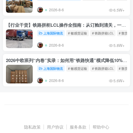
2026-8-6
6.5W+
【行业干货】铁路拼柜LCL操作全指南：从订舱到清关，一文读懂
上海国际物流
# 敏感货运输
# 铁路拼箱LCL
# 散货铁
2026-8-6
5.8W+
2026中欧班列“内卷”实录：如何用“铁路快通”模式降低10%物流成本？
上海国际物流
# 敏感货运输
# 铁路拼箱LCL
# 散货铁
2026-8-6
5.6W+
隐私政策
|
用户协议
|
服务条款
|
帮助中心