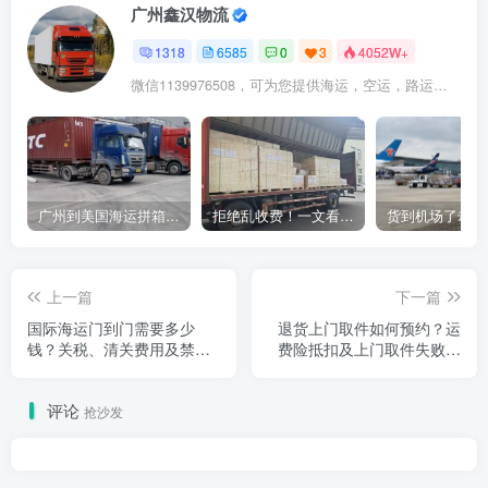
广州鑫汉物流
1318
6585
0
3
4052W+
微信1139976508，可为您提供海运，空运，路运，铁路运输
广州到美国海运拼箱多少钱？2024年最新运费构成+隐藏费用避坑指南
拒绝乱收费！一文看懂中国货代计费套路，教你避开所有隐形坑
上一篇
下一篇
国际海运门到门需要多少
退货上门取件如何预约？运
钱？关税、清关费用及禁运
费险抵扣及上门取件失败常
品清单说明
见原因解答
评论
抢沙发