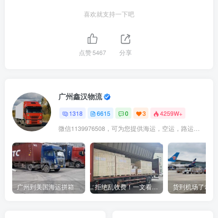
喜欢就支持一下吧
点赞
5467
分享
广州鑫汉物流
1318
6615
0
3
4259W+
微信1139976508，可为您提供海运，空运，路运，铁路运输
广州到美国海运拼箱多少钱？2024年最新运费构成+隐藏费用避坑指南
拒绝乱收费！一文看懂中国货代计费套路，教你避开所有隐形坑