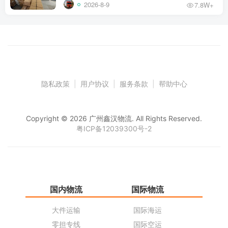
2026-8-9
7.8W+
隐私政策
|
用户协议
|
服务条款
|
帮助中心
Copyright © 2026 广州鑫汉物流. All Rights Reserved.
粤ICP备12039300号-2
国内物流
国际物流
仓
大件运输
国际海运
仓
零担专线
国际空运
同