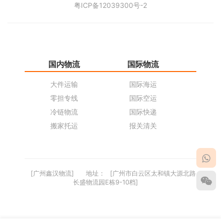
粤ICP备12039300号-2
国内物流
国际物流
仓
大件运输
国际海运
仓
零担专线
国际空运
同
冷链物流
国际快递
货
搬家托运
报关清关
货
[广州鑫汉物流]
地址：
[广州市白云区太和镇大源北路
长盛物流园E栋9-10档]