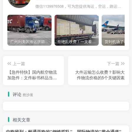
微信1139976508，可为您提供海运，空运，路运，铁路运输
广州到美国海运拼箱多少钱？2024年最新运费构成+隐藏费用避坑指南
拒绝乱收费！一文看懂中国货代计费套路，教你避开所有隐形坑
上一篇
下一篇
【急件特快】国内航空物流
大件运输怎么收费？影响大
加急件：文件标书样品当日
件物流价格的5个关键因素
达，限时送达，机场自提或
专车派送
评论
抢沙发
相关文章
中欧班列：畅通亚欧的”钢铁驼队”，国际物流的”黄金通道”