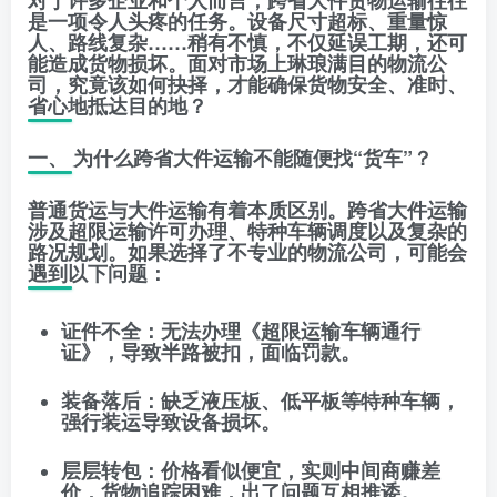
对于许多企业和个人而言，跨省大件货物运输往往
是一项令人头疼的任务。设备尺寸超标、重量惊
人、路线复杂……稍有不慎，不仅延误工期，还可
能造成货物损坏。面对市场上琳琅满目的物流公
司，究竟该如何抉择，才能确保货物
安全、准时、
省心
地抵达目的地？
一、 为什么跨省大件运输不能随便找“货车”？
普通货运与大件运输有着本质区别。跨省大件运输
涉及超限运输许可办理、特种车辆调度以及复杂的
路况规划。如果选择了不专业的物流公司，可能会
遇到以下问题：
证件不全
：无法办理《超限运输车辆通行
证》，导致半路被扣，面临罚款。
装备落后
：缺乏液压板、低平板等特种车辆，
强行装运导致设备损坏。
层层转包
：价格看似便宜，实则中间商赚差
价，货物追踪困难，出了问题互相推诿。