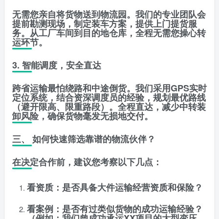
无需您亲自将货物送到物流园。我们的专业团队会
提前勘测现场，制定装车方案，
提供上门提货服
务
。从工厂车间到目的地仓库，全程无需您操心转
运环节。
3. 智能调度，安全直达
跨省运输最怕绕路和中途倒货。我们采用GPS实时
定位系统，结合资深调度员的经验，规划最优路线
（避开限高、限重路段）。全程直达，减少中转装
卸风险，确保货物
毫发无损
地交付。
三、 如何快速筛选靠谱的物流伙伴？
在决定合作前，建议您考察以下几点：
看资质
：是否具备大件运输经营资质和保险？
看案例
：是否有过类似货物的成功运输经验？
（例如：我们曾成功承运XX项目的大型变压