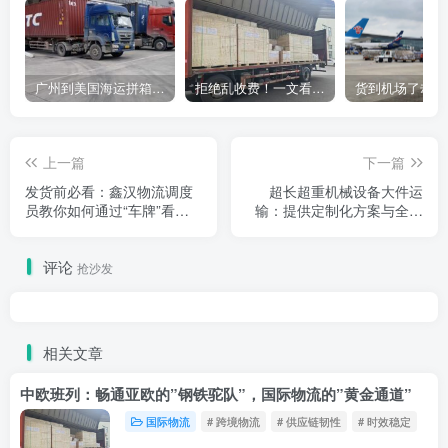
广州到美国海运拼箱多少钱？2024年最新运费构成+隐藏费用避坑指南
拒绝乱收费！一文看懂中国货代计费套路，教你避开所有隐形坑
上一篇
下一篇
发货前必看：鑫汉物流调度
超长超重机械设备大件运
员教你如何通过“车牌”看穿
输：提供定制化方案与全程
物流猫腻
保险理赔
评论
抢沙发
相关文章
中欧班列：畅通亚欧的”钢铁驼队”，国际物流的”黄金通道”
国际物流
# 跨境物流
# 供应链韧性
# 时效稳定