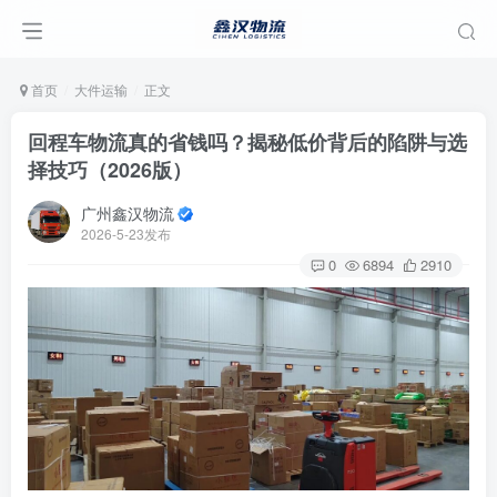
首页
大件运输
正文
回程车物流真的省钱吗？揭秘低价背后的陷阱与选
择技巧（2026版）
广州鑫汉物流
2026-5-23发布
0
6894
2910