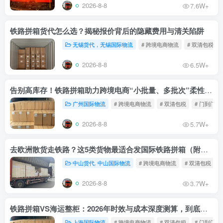
2026-8-8
7.6W+
铁路拼箱货代怎么选？揭秘报价背后的隐藏费用与清关陷阱
无锡货代，无锡国际物流
# 跨境电商物流
# 双清包税
2026-8-8
6.5W+
告别高库存！铁路拼箱助力跨境电商“小批量、多批次”柔性补货
广州国际物流
# 跨境电商物流
# 双清包税
# 门到门物
2026-8-8
5.7W+
去欧洲散货走铁路？这5类货物最适合发国际铁路拼箱（附禁运清单）
中山货代. 中山国际物流
# 跨境电商物流
# 双清包税
2026-8-8
3.7W+
铁路拼箱VS海运整柜：2026年时效与成本深度测算，到底能省多少钱？
上海国际物流
# 跨境电商物流
# 双清包税
# 门到门物