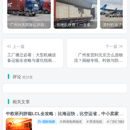
广州到美国海运拼箱多少钱？2024年最新运费构成+隐藏费用避坑指南
拒绝乱收费！一文看懂中国货代计费套路，教你避开所有隐形坑
上一篇
下一篇
工厂搬迁必看：大型机械设
广州发货到北京怎么选物
备运输全攻略与避坑指南
流？揭秘专线、时效与防坑
（2026版）
指南（2026版）
评论
抢沙发
相关文章
中欧班列拼箱LCL全攻略：比海运快，比空运省，中小卖家的物流新宠！
国际线路
# 跨境电商物流
# 双清包税
# 门到门物流