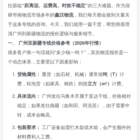
往面临
“距离远、运费高、时效不稳定”
的三大难题。作为深
耕华南物流市场多年的
鑫汉物流
，我们每天都会接到大量关
于这条专线的咨询。今天，我们就用一篇干货，帮您彻底理
清广州到新疆物流的报价逻辑与服务细节。
一、 广州至新疆专线价格参考（2026年行情）
很多客户第一句话就问“多少钱一吨？”，其实物流报价是一
个动态体系，主要受以下因素影响：
货物属性：
重货（如石材、机械）通常按
吨（T）
计
费，轻泡货（如家具、棉纺）则按
立方（m³）
计费。
具体流向：
广州发往乌鲁木齐属于直达干线，价格相对
稳定；如果发往南疆（如和田、阿克苏），由于需要中
转，成本会略高。
包装要求：
工厂设备如需打木架或木箱，会产生额外的
材料费和人工费。