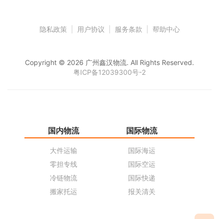
隐私政策
|
用户协议
|
服务条款
|
帮助中心
Copyright © 2026 广州鑫汉物流. All Rights Reserved.
粤ICP备12039300号-2
国内物流
国际物流
仓
大件运输
国际海运
仓
零担专线
国际空运
同
冷链物流
国际快递
货
搬家托运
报关清关
货