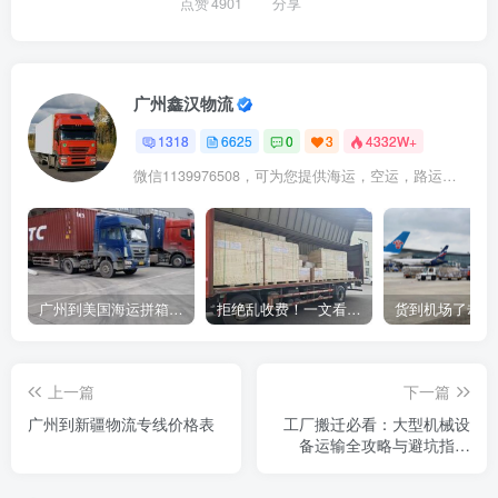
点赞
4901
分享
广州鑫汉物流
1318
6625
0
3
4332W+
微信1139976508，可为您提供海运，空运，路运，铁路运输
广州到美国海运拼箱多少钱？2024年最新运费构成+隐藏费用避坑指南
拒绝乱收费！一文看懂中国货代计费套路，教你避开所有隐形坑
上一篇
下一篇
广州到新疆物流专线价格表
工厂搬迁必看：大型机械设
备运输全攻略与避坑指南
（2026版）