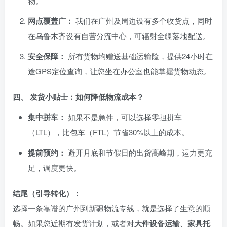
物。
网点覆盖广：
我们在广州及周边设有多个收货点，同时
在乌鲁木齐设有自营分流中心，可辐射全疆落地配送。
安全保障：
所有货物均赠送基础运输险，提供24小时在
途GPS定位查询，让您坐在办公室也能掌握货物动态。
四、 发货小贴士：如何降低物流成本？
集中拼车：
如果不是急件，可以选择零担拼车
（LTL），比包车（FTL）节省30%以上的成本。
提前预约：
避开月底和节假日的出货高峰期，运力更充
足，调度更快。
结尾（引导转化）：
选择一条靠谱的广州到新疆物流专线，就是选择了生意的顺
畅。如果您近期有发货计划，或者对
大件设备运输
、
家具托