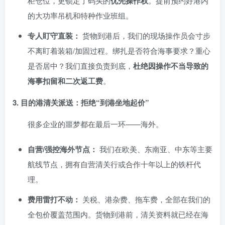
柜仓位，更锁定了码头的
优先操作权
。提前预约好港内
的大功率吊机和特种作业班组。
专人盯守直装：
货物到港后，我们的现场操作员会寸步
不离盯着装箱/加固过程。绑扎是否符合海事要求？重心
是否居中？我们直接负责到底，
杜绝因操作不当导致的
海事扣留和二次返工费
。
3. 目的港清关派送：拒绝“到港坐地起价”
很多企业的噩梦都在最后一环——海外。
自营/强控海外节点：
我们在欧美、东南亚、中东等主要
航线节点，拥有自营清关行或合作十年以上的铁杆代
理。
费用雷打不动：
关税、港杂费、拖车费，全部在我们的
全包价覆盖范围内。货物到港前，清关资料就已经在海