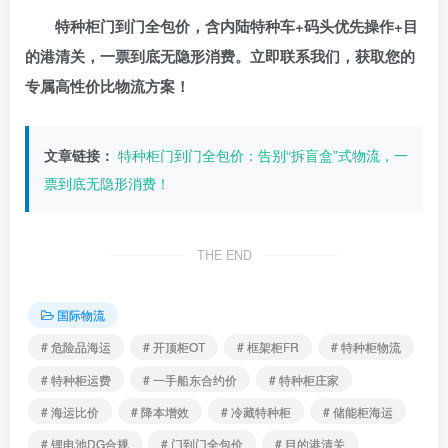
特种柜门到门全包价，含内陆特种车+码头优先操作+目
的港清关，一票到底无隐形消费。立即联系我们，获取您的
专属高性价比物流方案！
文章链接：
特种柜门到门全包价：告别“拆盲盒”式物流，一
票到底无隐形消费！
THE END
国际物流
# 危险品海运
# 开顶柜OT
# 框架柜FR
# 特种柜物流
# 特种柜运费
# 一手船东合约价
# 特种柜庄家
# 海运比价
# 降本增效
# 冷藏特种柜
# 储能柜海运
# 锂电池DG合规
# 门到门全包价
# 目的港清关