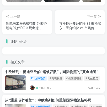
上一篇
下一篇
新能源出海总被扣货？储能/
特种柜运费还能降？| 揭秘船
锂电/光伏DG合规出运，我
东一手合约价 vs 市场价，帮
们为您全程“避雷”
您做多渠道比价，省下的都
是纯利润！
评论
抢沙发
相关文章
中欧班列：畅通亚欧的”钢铁驼队”，国际物流的”黄金通道”
国际物流
# 跨境物流
# 供应链韧性
# 时效稳定
2026-8-7
8.4W+
从“通道”到“引擎”：中欧班列如何重塑国际物流新格局
上海国际物流
# 跨境物流
# 供应链韧性
# 时效稳定