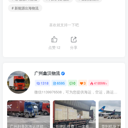
# 新能源出海物流
喜欢就支持一下吧
点赞
12
分享
广州鑫汉物流
1318
6595
0
3
4189W+
微信1139976508，可为您提供海运，空运，路运，铁路运输
广州到美国海运拼箱多少钱？2024年最新运费构成+隐藏费用避坑指南
拒绝乱收费！一文看懂中国货代计费套路，教你避开所有隐形坑