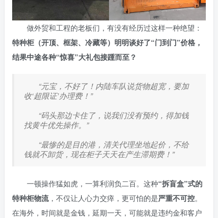
做外贸和工程的老板们，有没有经历过这样一种绝望：
特种柜（开顶、框架、冷藏等）明明谈好了“门到门”价格，
结果中途各种“惊喜”大礼包接踵而至？
“元宝，不好了！内陆车队说货物超宽，要加
收‘超限证’办理费！”
“码头那边卡住了，说我们没有预约，得加钱
找黄牛优先操作。”
“最惨的是目的港，清关代理坐地起价，不给
钱就不卸货，现在柜子天天在产生滞期费！”
一顿操作猛如虎，一算利润负二百。这种
“拆盲盒”式的
特种柜物流
，不仅让人心力交瘁，更可怕的是
严重不可控
。
在海外，时间就是金钱，延期一天，可能就是违约金和客户