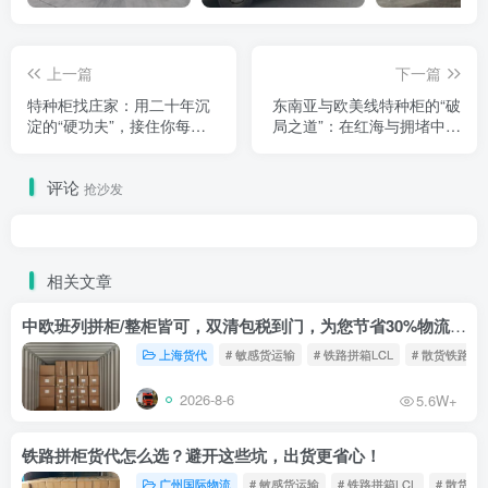
上一篇
下一篇
特种柜找庄家：用二十年沉
东南亚与欧美线特种柜的“破
淀的“硬功夫”，接住你每一
局之道”：在红海与拥堵中，
票“不常规”的货
如何为你守住舱位与运价？
评论
抢沙发
相关文章
中欧班列拼柜/整柜皆可，双清包税到门，为您节省30%物流成本！
上海货代
# 敏感货运输
# 铁路拼箱LCL
# 散货铁路
2026-8-6
5.6W+
铁路拼柜货代怎么选？避开这些坑，出货更省心！
广州国际物流
# 敏感货运输
# 铁路拼箱LCL
# 散货铁