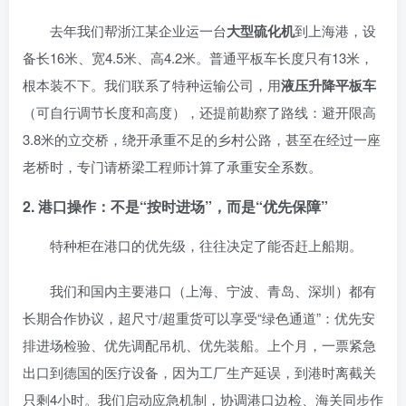
去年我们帮浙江某企业运一台
大型硫化机
到上海港，设
备长16米、宽4.5米、高4.2米。普通平板车长度只有13米，
根本装不下。我们联系了特种运输公司，用
液压升降平板车
（可自行调节长度和高度），还提前勘察了路线：避开限高
3.8米的立交桥，绕开承重不足的乡村公路，甚至在经过一座
老桥时，专门请桥梁工程师计算了承重安全系数。
2. 港口操作：不是“按时进场”，而是“优先保障”
特种柜在港口的优先级，往往决定了能否赶上船期。
我们和国内主要港口（上海、宁波、青岛、深圳）都有
长期合作协议，超尺寸/超重货可以享受“绿色通道”：优先安
排进场检验、优先调配吊机、优先装船。上个月，一票紧急
出口到德国的医疗设备，因为工厂生产延误，到港时离截关
只剩4小时。我们启动应急机制，协调港口边检、海关同步作