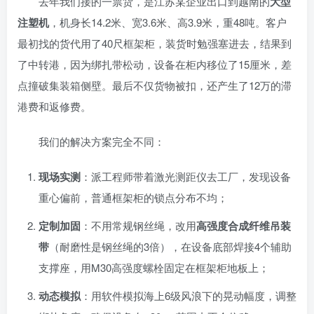
去年我们接的一票货，是江苏某企业出口到越南的
大型
注塑机
，机身长14.2米、宽3.6米、高3.9米，重48吨。客户
最初找的货代用了40尺框架柜，装货时勉强塞进去，结果到
了中转港，因为绑扎带松动，设备在柜内移位了15厘米，差
点撞破集装箱侧壁。最后不仅货物被扣，还产生了12万的滞
港费和返修费。
我们的解决方案完全不同：
现场实测
：派工程师带着激光测距仪去工厂，发现设备
重心偏前，普通框架柜的锁点分布不均；
定制加固
：不用常规钢丝绳，改用
高强度合成纤维吊装
带
（耐磨性是钢丝绳的3倍），在设备底部焊接4个辅助
支撑座，用M30高强度螺栓固定在框架柜地板上；
动态模拟
：用软件模拟海上6级风浪下的晃动幅度，调整