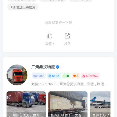
# 新能源出海物流
喜欢就支持一下吧
点赞
7
分享
广州鑫汉物流
1318
6585
0
3
4052W+
微信1139976508，可为您提供海运，空运，路运，铁路运输
广州到美国海运拼箱多少钱？2024年最新运费构成+隐藏费用避坑指南
拒绝乱收费！一文看懂中国货代计费套路，教你避开所有隐形坑