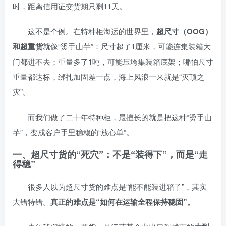
时，距离信用证交货期只剩11天。
这不是个例。在特种柜海运的世界里，
超尺寸（OOG）
和超重货
就像“烫手山芋”：尺寸超了1厘米，可能连集装箱大
门都进不去；重量多了1吨，可能压垮集装箱底架；哪怕尺寸
重量都达标，绑扎加固差一点，海上风浪一来就是“灭顶之
灾”。
而我们做了二十年特种柜，最擅长的就是把这种“烫手山
芋”，变成客户手里稳稳的“放心单”。
一、超尺寸货的“死穴”：不是“装得下”，而是“走
得稳”
很多人以为超尺寸货的难点是“能不能装进箱子”，其实
大错特错。
真正的难点是“如何在运输全程保持稳固”。