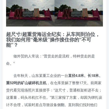
超尺寸/超重货海运全纪实：从车间到泊位，
我们如何用“毫米级”操作接住你的“不可
能”？
做外贸的人常说：“普货走的是流程，特种货走的是
命。”
去年秋天，山东某重工企业的一台
直径4.8米、长18米、
重52吨的矿山破碎机主机
，在仓库里躺了整整17天。前两家
货代看完现场照片直接摆手：“这尺寸，普通框架柜进不去；
这重量，码头吊机扛不住。”第三家报了方案，却因为绑扎设
计不合理，试装时差点导致设备侧翻。直到我们找到他们