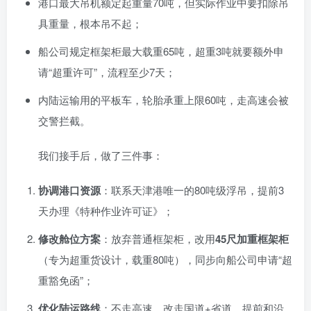
港口最大吊机额定起重量70吨，但实际作业中要扣除吊
具重量，根本吊不起；
船公司规定框架柜最大载重65吨，超重3吨就要额外申
请“超重许可”，流程至少7天；
内陆运输用的平板车，轮胎承重上限60吨，走高速会被
交警拦截。
我们接手后，做了三件事：
协调港口资源
：联系天津港唯一的80吨级浮吊，提前3
天办理《特种作业许可证》；
修改舱位方案
：放弃普通框架柜，改用
45尺加重框架柜
（专为超重货设计，载重80吨），同步向船公司申请“超
重豁免函”；
优化陆运路线
：不走高速，改走国道+省道，提前和沿