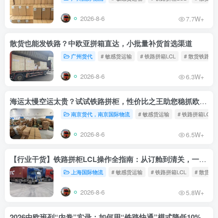
2026-8-6
7.7W+
散货也能发铁路？中欧亚拼箱直达，小批量补货首选渠道
广州货代
# 敏感货运输
# 铁路拼箱LCL
# 散货铁路
2026-8-6
6.3W+
海运太慢空运太贵？试试铁路拼柜，性价比之王助您稳抓欧洲市场
南京货代，南京国际物流
# 敏感货运输
# 铁路拼箱LCL
2026-8-6
6.5W+
【行业干货】铁路拼柜LCL操作全指南：从订舱到清关，一文读懂
上海国际物流
# 敏感货运输
# 铁路拼箱LCL
# 散货铁
2026-8-6
5.8W+
2026中欧班列“内卷”实录：如何用“铁路快通”模式降低10%物流成本？