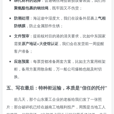
绑扎材料的选择
：普通钢丝绳会磨损设备表面，我们用
聚氨酯包裹的钢丝绳
，既牢固又不伤货；
防潮处理
：海运途中湿度大，我们在设备外层裹上
气相
防锈膜
，防止金属部件生锈；
文件预审
：提前核对目的港的清关要求，比如中东国家
需要
原产地证+大使馆认证
，我们会在发货前一周提醒
客户准备；
应急预案
：每票货都准备两套方案，比如主方案用框架
柜，备用方案用散杂船，万一船公司爆舱也能及时切
换。
五、写在最后：特种柜运输，本质是“信任的托付”
前几天，那个山东重工企业的老板给我们发了一张照
片：那台破碎机已经在越南工地顺利投产，周围是当地工人