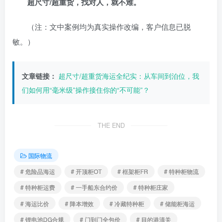
超尺寸/超重货，找对人，就不难。
（注：文中案例均为真实操作改编，客户信息已脱
敏。）
文章链接：
超尺寸/超重货海运全纪实：从车间到泊位，我
们如何用“毫米级”操作接住你的“不可能”？
THE END
国际物流
# 危险品海运
# 开顶柜OT
# 框架柜FR
# 特种柜物流
# 特种柜运费
# 一手船东合约价
# 特种柜庄家
# 海运比价
# 降本增效
# 冷藏特种柜
# 储能柜海运
# 锂电池DG合规
# 门到门全包价
# 目的港清关