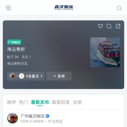
广州物流
海运整柜
帖子 34
关注 1
海运整柜交流
2名版主
发布
精华
热门
最新发布
最新回复
全部
广州鑫汉物流
2026-2-28发布
91次阅读