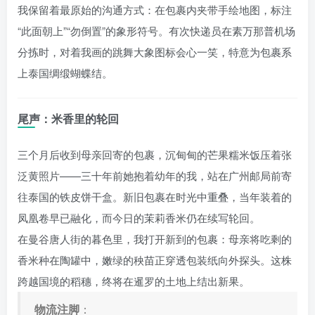
我保留着最原始的沟通方式：在包裹内夹带手绘地图，标注
“此面朝上”“勿倒置”的象形符号。有次快递员在素万那普机场
分拣时，对着我画的跳舞大象图标会心一笑，特意为包裹系
上泰国绸缎蝴蝶结。
尾声：米香里的轮回
三个月后收到母亲回寄的包裹，沉甸甸的芒果糯米饭压着张
泛黄照片——三十年前她抱着幼年的我，站在广州邮局前寄
往泰国的铁皮饼干盒。新旧包裹在时光中重叠，当年装着的
凤凰卷早已融化，而今日的茉莉香米仍在续写轮回。
在曼谷唐人街的暮色里，我打开新到的包裹：母亲将吃剩的
香米种在陶罐中，嫩绿的秧苗正穿透包装纸向外探头。这株
跨越国境的稻穗，终将在暹罗的土地上结出新果。
物流注脚
：