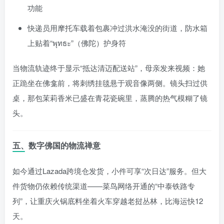
功能
快递员用摩托车载着包裹冲过洪水淹没的街道，防水箱
上贴着“พุทธะ”（佛陀）护身符
当物流轨迹终于显示“抵达清迈配送站”，母亲发来视频：她
正跪坐在佛龛前，将刺绣挂毯悬于观音像两侧。镜头扫过供
桌，那包茉莉香米已盛在青花瓷碗里，蒸腾的热气模糊了镜
头。
五、数字佛国的物流禅意
如今通过Lazada跨境仓发货，小件可享“次日达”服务。但大
件货物仍依赖传统渠道——菜鸟网络开通的“中泰铁路专
列”，让重庆火锅底料坐着火车穿越老挝丛林，比海运快12
天。