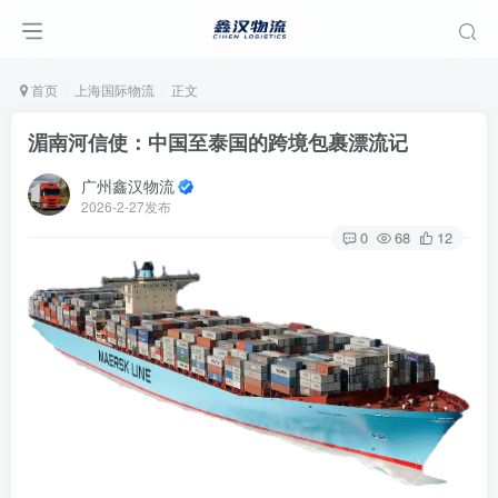
首页
上海国际物流
正文
湄南河信使：中国至泰国的跨境包裹漂流记
广州鑫汉物流
2026-2-27发布
0
68
12