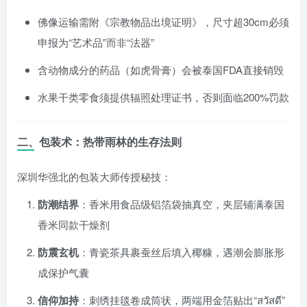
佛像运输需附《宗教物品出境证明》，尺寸超30cm必须
申报为“艺术品”而非“法器”
含动物成分的药品（如虎骨膏）会被泰国FDA直接销毁
水果干类零食须提供辐照处理证书，否则面临200%罚款
二、包装术：热带雨林的生存法则
深圳华强北的包装大师传授秘技：
防潮结界
：香米用食品级铝箔袋抽真空，夹层铺满泰国
香米同款干燥剂
防震玄机
：青瓷茶具裹蚕丝后填入椰糠，遇潮会膨胀形
成保护气囊
信仰加持
：刺绣挂毯卷成筒状，两端用金箔贴出“สวัสดี”