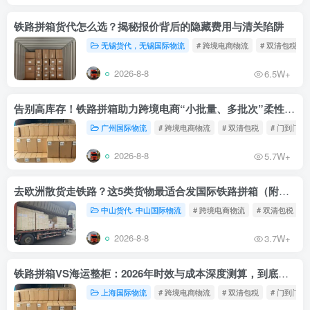
铁路拼箱货代怎么选？揭秘报价背后的隐藏费用与清关陷阱
无锡货代，无锡国际物流
# 跨境电商物流
# 双清包税
2026-8-8
6.5W+
告别高库存！铁路拼箱助力跨境电商“小批量、多批次”柔性补货
广州国际物流
# 跨境电商物流
# 双清包税
# 门到门物
2026-8-8
5.7W+
去欧洲散货走铁路？这5类货物最适合发国际铁路拼箱（附禁运清单）
中山货代. 中山国际物流
# 跨境电商物流
# 双清包税
2026-8-8
3.7W+
铁路拼箱VS海运整柜：2026年时效与成本深度测算，到底能省多少钱？
上海国际物流
# 跨境电商物流
# 双清包税
# 门到门物