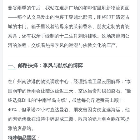
曼谷雨季的午后，我站在暹罗广场的咖啡馆里刷新物流页面
——那个从义乌发出的包裹正穿越北部湾，即将叩开清迈古
城的木门。箱子里装着给母亲的茉莉香米、朋友定制的青瓷
茶具，还有我亲手缝制的十二生肖刺绣挂毯。这场跨越湄公
河的旅程，交织着热带季风的潮湿与佛教文化的庄严。
一、邮路抉择：季风与航线的博弈
在广州南沙港的物流调度中心，经理指着卫星云图解释：“泰
国雨季的暴雨会让陆运延迟三天，空运虽贵却稳如磐石。”最
终选择DHL的“中南半岛专线”，虽然每公斤运费高出顺丰
40%，但承诺72小时直达曼谷。朋友曾因贪便宜选海运，他
的陶瓷佛像在浪涛中碎裂成三瓣，散落的瓷片至今躺在芭提
雅的废品站。
特殊物品雷区
：