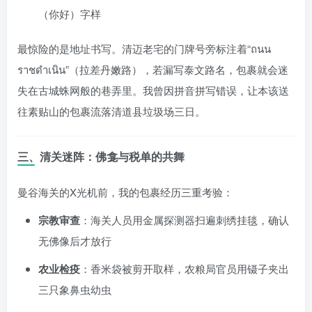
（你好）字样
最惊险的是地址书写。清迈老宅的门牌号旁标注着“ถนน
ราชดำเนิน”（拉差丹嫩路），若漏写泰文路名，包裹就会迷
失在古城蛛网般的巷弄里。我曾因拼音拼写错误，让本该送
往素贴山的包裹流落清道县垃圾场三日。
三、清关迷阵：佛龛与税单的共舞
曼谷海关的X光机前，我的包裹经历三重考验：
宗教审查
：海关人员用金属探测器扫遍刺绣挂毯，确认
无佛像后才放行
农业检疫
：香米袋被剪开取样，农粮局官员用镊子夹出
三只象鼻虫幼虫