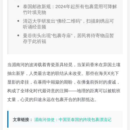
泰国邮政新规：2024年起所有包裹需用可降解
竹叶填充物
清迈大学研发出“佛经二维码”，扫描刺绣品可
听诵经音频
曼谷街头出现“包裹寺庙”，居民将待寄物品暂
存于此祈福
当湄南河的波涛载着青瓷茶具轻晃，当茉莉香米在异国土壤
抽出新芽，人类最古老的联结从未改变。那些在海关X光下
显影的牵挂，在暴雨中颠簸的期盼，在佛龛前拆封的虔诚，
构成了全球化时代最诗意的注脚——地理的距离可以被航班
丈量，心灵的归途永远在包裹开合的刹那抵达。
文章链接：
湄南河信使：中国至泰国的跨境包裹漂流记