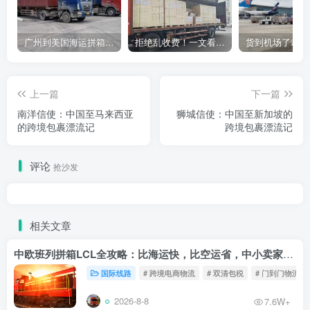
广州到美国海运拼箱多少钱？2024年最新运费构成+隐藏费用避坑指南
拒绝乱收费！一文看懂中国货代计费套路，教你避开所有隐形坑
上一篇
下一篇
南洋信使：中国至马来西亚
狮城信使：中国至新加坡的
的跨境包裹漂流记
跨境包裹漂流记
评论
抢沙发
相关文章
中欧班列拼箱LCL全攻略：比海运快，比空运省，中小卖家的物流新宠！
国际线路
# 跨境电商物流
# 双清包税
# 门到门物流
2026-8-8
7.6W+