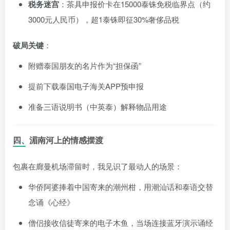
税务迷宫
：茶具申报价卡在15000泰铢免税临界点（约
3000元人民币），超1泰铢即征30%奢侈品税
破局关键
：
附赠泰国朋友的名片作为“担保函”
提前下载泰国电子海关APP预申报
准备三语说明书（中英泰）解释物品用途
四、湄南河上的情感摆渡
包裹在廊曼机场滞留时，我见识了最动人的场景：
华侨阿婆捧着中国寄来的潮州柑，用潮汕话和泰语交替
念诵《心经》
僧侣接收信徒寄来的电子木鱼，当场连接蓝牙演示诵经