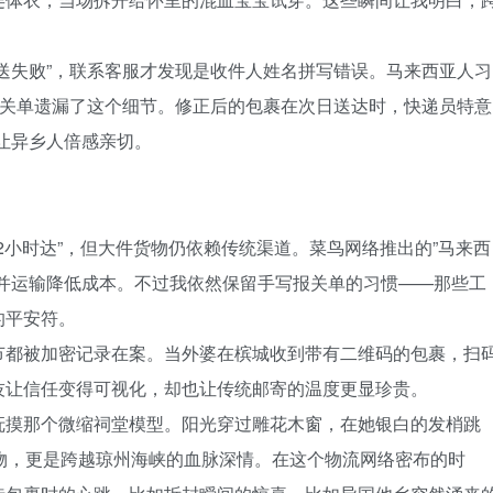
。
送失败”，联系客服才发现是收件人姓名拼写错误。马来西亚人习
，而我的报关单遗漏了这个细节。修正后的包裹在次日送达时，快递员特意
），让异乡人倍感亲切。
72小时达”，但大件货物仍依赖传统渠道。菜鸟网络推出的”马来西
合并运输降低成本。不过我依然保留手写报关单的习惯——那些工
的平安符。
节都被加密记录在案。当外婆在槟城收到带有二维码的包裹，扫
技让信任变得可视化，却也让传统邮寄的温度更显珍贵。
抚摸那个微缩祠堂模型。阳光穿过雕花木窗，在她银白的发梢跳
物，更是跨越琼州海峡的血脉深情。在这个物流网络密布的时