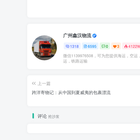
广州鑫汉物流
1318
6595
0
3
4122
微信1139976508，可为您提供海运，空运
运，铁路运输
上一篇
跨洋寄物记：从中国到夏威夷的包裹漂流
评论
抢沙发