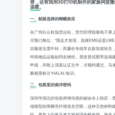
饼，还有我用3D打印机制作的家族祠堂
温暖。
一、邮路选择的蝴蝶效应
在广州白云机场货运站，货代经理指着电子屏
月预订舱位。”我这才发现，选择EMS还是LW
吉隆坡无需中转；而廉价专线常在新加坡转关
特殊物品运输如同走钢丝。朋友曾试图寄送福建
申报，并附上清真认证文件，才顺利通过。马来西
酱都需标注”HALAL”标识。
二、包装里的南洋密码
深圳华强北的包装师傅传授的秘诀令人惊叹：
缩模型则用椰壳纤维填充空隙，这种天然材料
叶，再套上印有马来文祝福语的棉布袋，海关