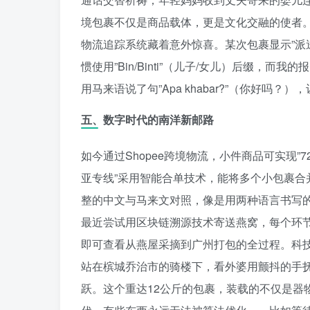
境包裹不仅是商品载体，更是文化交融的使者
物流追踪系统藏着意外惊喜。某次包裹显示”派
惯使用”Bin/Binti”（儿子/女儿）后缀
用马来语说了句”Apa khabar?”（你好吗？
五、数字时代的南洋新邮路
如今通过Shopee跨境物流，小件商品可实现”
亚专线”采用智能合单技术，能将多个小包裹
整的中文与马来文对照，像是用两种语言书写
最近尝试用区块链溯源技术寄送燕窝，每个环
即可查看从燕屋采摘到广州打包的全过程。科
站在槟城乔治市的骑楼下，看外婆用颤抖的手
跃。这个重达12公斤的包裹，装载的不仅是器