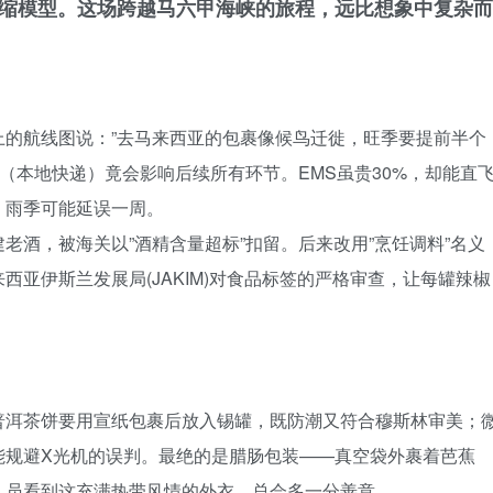
微缩模型。这场跨越马六甲海峡的旅程，远比想象中复杂而
上的航线图说：”去马来西亚的包裹像候鸟迁徙，旺季要提前半个
E（本地快递）竟会影响后续所有环节。EMS虽贵30%，却能直
，雨季可能延误一周。
老酒，被海关以”酒精含量超标”扣留。后来改用”烹饪调料”名义
亚伊斯兰发展局(JAKIM)对食品标签的严格审查，让每罐辣椒
普洱茶饼要用宣纸包裹后放入锡罐，既防潮又符合穆斯林审美；
能规避X光机的误判。最绝的是腊肠包装——真空袋外裹着芭蕉
人员看到这充满热带风情的外衣，总会多一分善意。