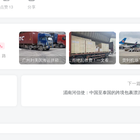
点赞
13
分享
W+
，路
广州到美国海运拼箱多少钱？2024年最新运费构成+隐藏费用避坑指南
拒绝乱收费！一文看懂中国货代计费套路，教你避开所有隐形坑
下一
湄南河信使：中国至泰国的跨境包裹漂