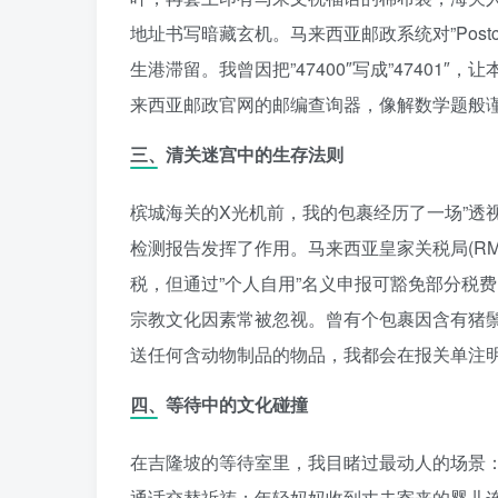
地址书写暗藏玄机。马来西亚邮政系统对”Pos
生港滞留。我曾因把”47400″写成”4740
来西亚邮政官网的邮编查询器，像解数学题般
三、清关迷宫中的生存法则
槟城海关的X光机前，我的包裹经历了一场”透
检测报告发挥了作用。马来西亚皇家关税局(RMC
税，但通过”个人自用”名义申报可豁免部分税费
宗教文化因素常被忽视。曾有个包裹因含有猪鬃
送任何含动物制品的物品，我都会在报关单注明
四、等待中的文化碰撞
在吉隆坡的等待室里，我目睹过最动人的场景
通话交替祈祷；年轻妈妈收到丈夫寄来的婴儿