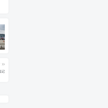
货到机场了却无法清关？海外代理不给力该如何补救？
海运拼箱货代目的港费用有哪些？如何避免隐藏收费
国际物流为什么会延误？常见原因及解决方案
篇
流记