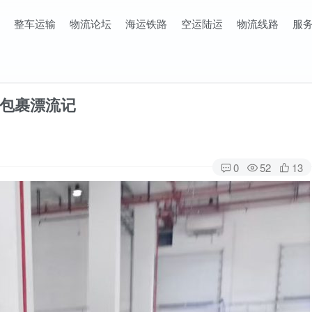
整车运输
物流论坛
海运铁路
空运陆运
物流线路
服
包裹漂流记
0
52
13