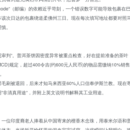
tcode”（邮编）的依赖近乎苛刻，一个错误数字可能导致包裹在
1″，让本该次日达的包裹绕道柔佛州三日。现在每次填写地址都要对照
谨慎。
视审判”。普洱茶饼因密度异常被重点检查，好在提前准备的茶叶
D)规定，超过400令吉(约600元人民币)的物品需缴纳10%销售
。
毛刷被退回，后来才知马来西亚60%人口信奉伊斯兰教。现在
”非清真用途”，并附上英文说明书解释其工业用途。
：一位印度裔老人捧着从中国寄来的檀香木念珠，用泰米尔语和
连体衣，当场拆开给怀里的混血宝宝试穿。这些瞬间让我明白，