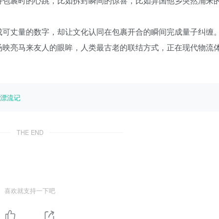
待包裹时的心跳，比如拆封瞬间的惊喜，比如异国他乡突然涌来
成可丈量的数字，却让文化认同在包裹开合的瞬间完成量子纠缠
汤映亮马来友人的眼眸，人类最古老的联结方式，正在现代物流
漂流记
THE END
喜欢就支持一下吧