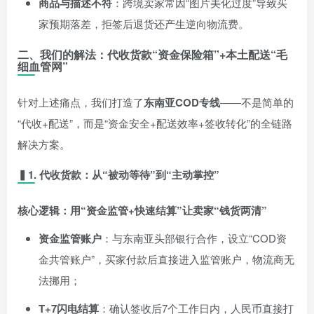
商品与描述不符
：跨境卖家常因“图片美化过度”导致买
家预期落差，拒签后退货还产生逆向物流费。
二、我们的解法：代收货款“资金保险箱”+本土配送“毛
细血管网”
针对上述痛点，我们打造了
东南亚COD专线
——不是简单的
“代收+配送”，而是“资金安全+配送效率+签收转化”的全链路
解决方案。
▍1. 代收货款：从“被动等待”到“主动掌控”
核心逻辑：用“资金监管+快速结算”让卖家“钱货两清”
资金监管账户
：与东南亚头部银行合作，设立“COD资
金共管账户”，买家付款后直接进入监管账户，物流商无
法挪用；
T+7闪电结算
：确认签收后7个工作日内，人民币直接打