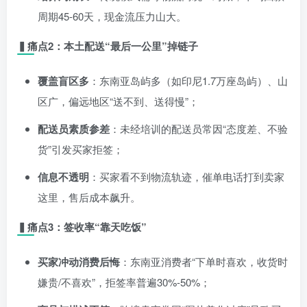
周期45-60天，现金流压力山大。
▍痛点2：本土配送“最后一公里”掉链子
覆盖盲区多
：东南亚岛屿多（如印尼1.7万座岛屿）、山
区广，偏远地区“送不到、送得慢”；
配送员素质参差
：未经培训的配送员常因“态度差、不验
货”引发买家拒签；
信息不透明
：买家看不到物流轨迹，催单电话打到卖家
这里，售后成本飙升。
▍痛点3：签收率“靠天吃饭”
买家冲动消费后悔
：东南亚消费者“下单时喜欢，收货时
嫌贵/不喜欢”，拒签率普遍30%-50%；