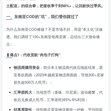
土配送」的组合拳，把签收率干到98%+，让回款快过季风。
一、东南亚COD的“坑”，我们替你踩过了
为什么东南亚COD难做？不是市场不好，而是“本土化”没做
透。我们调研了100+东南亚电商卖家，总结出三大致命痛
点：
▍痛点1：代收货款“肉包子打狗”
物流商挪用资金
：部分本土物流商代收后拖延结算，甚
至卷款跑路（2023年越南某物流商跑路，导致200+卖家
损失超500万人民币）；
汇率损耗大
：当地货币（泰铢、印尼盾）波动频繁，代
收后兑换成人民币，汇率差吃掉5%-8%利润；
结算周期长
：传统模式需等物流商统一对账，平均回款