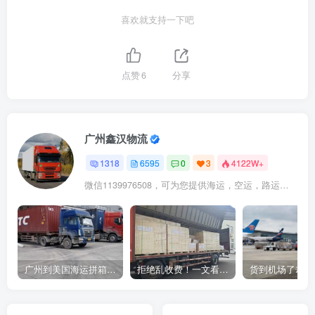
喜欢就支持一下吧
点赞
6
分享
广州鑫汉物流
1318
6595
0
3
4122W+
微信1139976508，可为您提供海运，空运，路运，铁路运输
广州到美国海运拼箱多少钱？2024年最新运费构成+隐藏费用避坑指南
拒绝乱收费！一文看懂中国货代计费套路，教你避开所有隐形坑