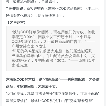
失（如物流商跑路），全额赔付；
?
免费陪跑
：新客户赠送《东南亚COD选品指南》《本土化
详情页优化模板》，助卖家快速上手。
【客户证言】
“以前COD订单像‘赌博’，现在用他们的专线，签收
率稳定在99%，回款比发工资还准时！上个月靠
COD多赚了12万，终于敢投新品的广告了。” ——
广州女装卖家 李女士
“印尼的岛屿配送以前是大难题，他们居然能送到
巴厘岛的乌布山区，而且配送员会说简单中文，买
家体验好了，复购率都涨了30%。” —— 深圳3C卖
家 张先生
东南亚COD的本质，是“信任经济”——买家信配送，才会信
商品；卖家信回款，才敢放手卖。
我们的专线，就是用“资金安全”建立卖家信任，用“本土配送”
赢得买家信任，最终让COD从“烫手山芋”变成“增长引擎”。