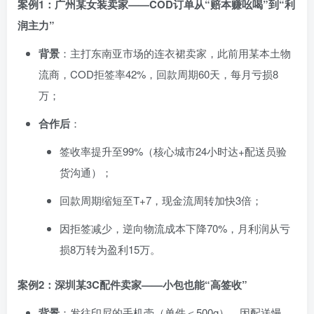
案例1：广州某女装卖家——COD订单从“赔本赚吆喝”到“利
润主力”
背景
：主打东南亚市场的连衣裙卖家，此前用某本土物
流商，COD拒签率42%，回款周期60天，每月亏损8
万；
合作后
：
签收率提升至99%（核心城市24小时达+配送员验
货沟通）；
回款周期缩短至T+7，现金流周转加快3倍；
因拒签减少，逆向物流成本下降70%，月利润从亏
损8万转为盈利15万。
案例2：深圳某3C配件卖家——小包也能“高签收”
背景
：发往印尼的手机壳（单件＜500g），因配送慢、