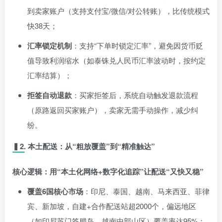
到卖家账户（支持支付宝/微信/对公转账），比传统模式
快38天；
汇率锁定机制
：支持“下单时锁定汇率”，避免因货币贬
值导致利润缩水（如泰铢兑人民币汇率波动时，按约定
汇率结算）；
拒签自动退款
：买家拒签后，系统自动触发退款流程
（原路返回买家账户），卖家无需手动操作，减少纠
纷。
▍2. 本土配送：从“粗放覆盖”到“精准触达”
核心逻辑：用“本土化网络+数字化追踪”让配送“又快又稳”
覆盖6国核心市场
：印尼、泰国、越南、马来西亚、菲律
宾、新加坡，自建+合作配送站超2000个，偏远地区
（如印尼苏门答腊岛、越南中部山区）覆盖率达95%；