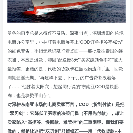
曼谷的雨季总是来得猝不及防。深夜11点，深圳坂田的跨境
电商办公室里，小林盯着电脑屏幕上“COD订单拒签率42%”
的红色警告，手指无意识敲打着桌面——那批发往泰国的连
衣裙，本应是爆款，却因“配送慢3天”“买家嫌颜色不符”被大
量拒签。更糟的是，代收的货款卡在当地物流商手里，回款
周期遥遥无期。“再这样下去，下个月的广告费都没着落
了……”他揉着太阳穴，想起同行说的“东南亚COD是块肥
肉，也是块烫手山芋”。
对深耕东南亚市场的电商卖家而言，COD（货到付款）是把
“双刃剑”：它降低了买家的决策门槛（不用先付款），却让
卖家陷入“高拒签、慢回款、难管控”的三重困境。而我们要
做的，就是让这把“双刃剑”只留锋芒——用「代收货款+本