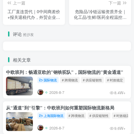
上一篇
下一篇
工厂直连货代｜0中间商差价
危险品/冷链运输资质齐全｜
+报关退税代办，外贸企业降
化工品/生鲜/医药全程温控，
本增效首选
合规又省心
评论
抢沙发
相关文章
中欧班列：畅通亚欧的”钢铁驼队”，国际物流的”黄金通道”
国际物流
# 跨境物流
# 供应链韧性
# 时效稳定
2026-8-7
8.4W+
从“通道”到“引擎”：中欧班列如何重塑国际物流新格局
上海国际物流
# 跨境物流
# 供应链韧性
# 时效稳定
2026-8-7
9.6W+