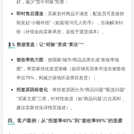
好，减少“货不对板”拒签；
即时售后通道
：买家若对商品不满意，配送员可直接协
助发起“小额补偿”（如返现10元人民币），当场解决纠
纷（补偿金由卖家承担，远低于退货成本）。
▍3. 数据复盘：让“经验”变成“算法”**
签收率热力图
：按国家/城市/商品品类生成“签收率地
图”，帮卖家优化发货策略（如菲律宾宿务市连衣裙签收
率仅75%，则减少该地区该类目发货）；
拒签原因标签化
：将拒签原因分为“商品问题”“配送问题”
“买家主观”三类，针对性改进（如“商品问题”占比高时，
建议卖家优化详情页描述）。
四、客户案例：从“拒签率40%”到“签收率99%”的逆袭