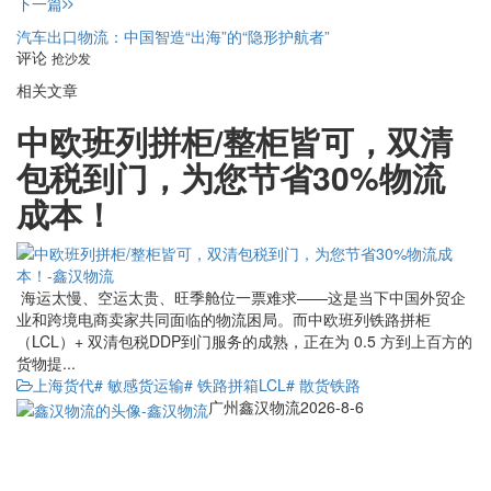
下一篇
汽车出口物流：中国智造“出海”的“隐形护航者”
评论
抢沙发
相关文章
中欧班列拼柜/整柜皆可，双清
包税到门，为您节省30%物流
成本！
海运太慢、空运太贵、旺季舱位一票难求——这是当下中国外贸企
业和跨境电商卖家共同面临的物流困局。而中欧班列铁路拼柜
（LCL）+ 双清包税DDP到门服务的成熟，正在为 0.5 方到上百方的
货物提...
上海货代
# 敏感货运输
# 铁路拼箱LCL
# 散货铁路
广州鑫汉物流
2026-8-6