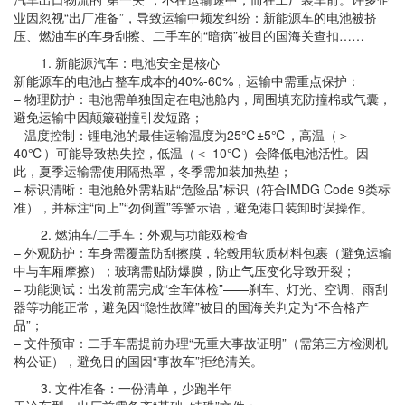
业因忽视“出厂准备”，导致运输中频发纠纷：新能源车的电池被挤
压、燃油车的车身刮擦、二手车的“暗病”被目的国海关查扣……
1. 新能源汽车：电池安全是核心
新能源车的电池占整车成本的40%-60%，运输中需重点保护：
– 物理防护：电池需单独固定在电池舱内，周围填充防撞棉或气囊，
避免运输中因颠簸碰撞引发短路；
– 温度控制：锂电池的最佳运输温度为25℃±5℃，高温（＞
40℃）可能导致热失控，低温（＜-10℃）会降低电池活性。因
此，夏季运输需使用隔热罩，冬季需加装加热垫；
– 标识清晰：电池舱外需粘贴“危险品”标识（符合IMDG Code 9类标
准），并标注“向上”“勿倒置”等警示语，避免港口装卸时误操作。
2. 燃油车/二手车：外观与功能双检查
– 外观防护：车身需覆盖防刮擦膜，轮毂用软质材料包裹（避免运输
中与车厢摩擦）；玻璃需贴防爆膜，防止气压变化导致开裂；
– 功能测试：出发前需完成“全车体检”——刹车、灯光、空调、雨刮
器等功能正常，避免因“隐性故障”被目的国海关判定为“不合格产
品”；
– 文件预审：二手车需提前办理“无重大事故证明”（需第三方检测机
构公证），避免目的国因“事故车”拒绝清关。
3. 文件准备：一份清单，少跑半年