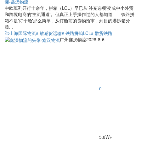
中欧班列开行十余年，拼箱（LCL）早已从'补充选项'变成中小外贸
和跨境电商的'主流通道'。但真正上手操作过的人都知道——铁路拼
箱不是'订个舱'那么简单，从订舱前的货物预审，到目的港拆箱分
拨...
上海国际物流
# 敏感货运输
# 铁路拼箱LCL
# 散货铁路
广州鑫汉物流
2026-8-6
0
5.8W+