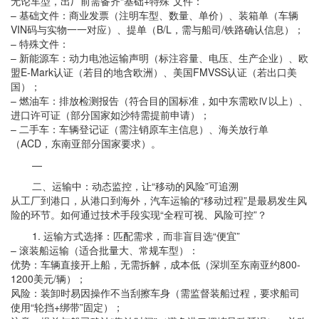
无论车型，出厂前需备齐“基础+特殊”文件：
– 基础文件：商业发票（注明车型、数量、单价）、装箱单（车辆
VIN码与实物一一对应）、提单（B/L，需与船司/铁路确认信息）；
– 特殊文件：
– 新能源车：动力电池运输声明（标注容量、电压、生产企业）、欧
盟E-Mark认证（若目的地含欧洲）、美国FMVSS认证（若出口美
国）；
– 燃油车：排放检测报告（符合目的国标准，如中东需欧Ⅳ以上）、
进口许可证（部分国家如沙特需提前申请）；
– 二手车：车辆登记证（需注销原车主信息）、海关放行单
（ACD，东南亚部分国家要求）。
—
二、运输中：动态监控，让“移动的风险”可追溯
从工厂到港口，从港口到海外，汽车运输的“移动过程”是最易发生风
险的环节。如何通过技术手段实现“全程可视、风险可控”？
1. 运输方式选择：匹配需求，而非盲目选“便宜”
– 滚装船运输（适合批量大、常规车型）：
优势：车辆直接开上船，无需拆解，成本低（深圳至东南亚约800-
1200美元/辆）；
风险：装卸时易因操作不当刮擦车身（需监督装船过程，要求船司
使用“轮挡+绑带”固定）；