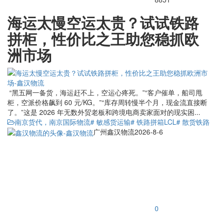
海运太慢空运太贵？试试铁路
拼柜，性价比之王助您稳抓欧
洲市场
“黑五网一备货，海运赶不上，空运心疼死。”“客户催单，船司甩
柜，空派价格飙到 60 元/KG。”“库存周转慢半个月，现金流直接断
了。”这是 2026 年无数外贸老板和跨境电商卖家面对的现实困...
南京货代，南京国际物流
# 敏感货运输
# 铁路拼箱LCL
# 散货铁路
广州鑫汉物流
2026-8-6
0