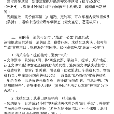
– 温湿度传感器：新能源车电池舱需安装传感器（精度±0.5℃、
±2%RH），数据通过物联网平台同步至手机/电脑，超阈值自动报
警；
– 视频监控：高价值车辆（如超跑、定制车）可在车厢内安装摄像头
（防拆），运输中远程查看车辆状态（避免盗窃、恶意破坏）。
—
三、目的港：清关与交付，“最后一公里”的生死战
运输抵达目的港后，清关延误、税费纠纷、末端配送失误，都可能
导致“货在港口，钱在海外”的困境。如何高效完成“最后一公里”？
1. 清关准备：提前核对，避免“卡关”
– 文件预审：到港前1周，将“商业发票、装箱单、提单、原产地证、
认证文件”扫描件发送至目的国清关代理，避免因文件缺失被扣货；
– 税费核算：提前计算关税、增值税（如欧盟进口车关税10%、增值
税19%；中东部分国家关税80%），避免因“低报货值”被海关稽查；
– 配合查验：若遇海关开箱查验，需提供“车辆钥匙、电池证书、功
能测试报告”，并安排专人到场（避免因“无法启动车辆”被判定为“不
合格”）。
2. 末端配送：从港口到经销商，精准衔接
– 预约提车：到港后24小时内联系清关代理办理“放行手续”，并提前
与海外经销商确认提车时间（避免车辆滞留港口产生仓储费，深圳
港普通堆场日均仓储费约50元/辆）；