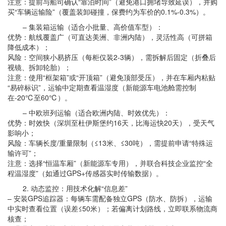
注意：提前与船司确认“靠泊时间”（避免港口拥堵导致延误），并购
买“车辆运输险”（覆盖装卸碰撞，保费约为车价的0.1%-0.3%）。
– 集装箱运输（适合小批量、高价值车型）：
优势：航线覆盖广（可直达美洲、非洲内陆），灵活性高（可拼箱
降低成本）；
风险：空间狭小易挤压（每柜仅装2-3辆），需拆解后固定（折叠后
视镜、拆卸轮胎）；
注意：使用“框架箱”或“开顶箱”（避免顶部受压），并在车厢内粘贴
“易碎标识”，运输中定期查看温湿度（新能源车电池舱需控制
在-20℃至60℃）。
– 中欧班列运输（适合欧洲内陆、时效优先）：
优势：时效快（深圳至杜伊斯堡约16天，比海运快20天），受天气
影响小；
风险：车辆长度/重量限制（≤13米、≤30吨），需提前申请“特殊运
输许可”；
注意：选择“恒温车厢”（新能源车专用），并联合科技企业监控“全
程温湿度”（如通过GPS+传感器实时传输数据）。
2. 动态监控：用技术化解“信息差”
– 安装GPS追踪器：每辆车需配备独立GPS（防水、防拆），运输
中实时查看位置（误差≤50米）；若偏离计划路线，立即联系物流商
核查；