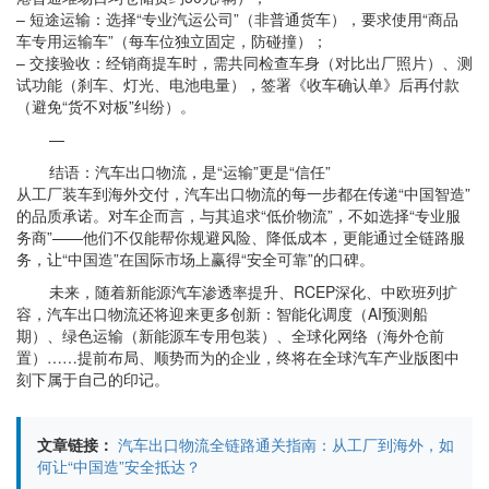
– 短途运输：选择“专业汽运公司”（非普通货车），要求使用“商品
车专用运输车”（每车位独立固定，防碰撞）；
– 交接验收：经销商提车时，需共同检查车身（对比出厂照片）、测
试功能（刹车、灯光、电池电量），签署《收车确认单》后再付款
（避免“货不对板”纠纷）。
—
结语：汽车出口物流，是“运输”更是“信任”
从工厂装车到海外交付，汽车出口物流的每一步都在传递“中国智造”
的品质承诺。对车企而言，与其追求“低价物流”，不如选择“专业服
务商”——他们不仅能帮你规避风险、降低成本，更能通过全链路服
务，让“中国造”在国际市场上赢得“安全可靠”的口碑。
未来，随着新能源汽车渗透率提升、RCEP深化、中欧班列扩
容，汽车出口物流还将迎来更多创新：智能化调度（AI预测船
期）、绿色运输（新能源车专用包装）、全球化网络（海外仓前
置）……提前布局、顺势而为的企业，终将在全球汽车产业版图中
刻下属于自己的印记。
文章链接：
汽车出口物流全链路通关指南：从工厂到海外，如
何让“中国造”安全抵达？