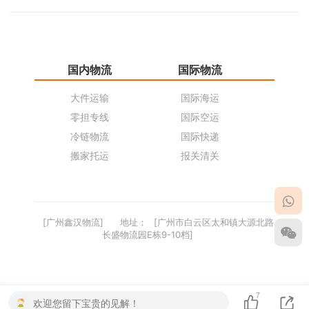
国内物流
国际物流
仓
大件运输
国际海运
仓
零担专线
国际空运
同
冷链物流
国际快递
货
搬家托运
报关清关
货
[广州鑫汉物流]
地址：
[广州市白云区太和镇大源北路
长盛物流园E栋9-10档]
7
欢迎您留下宝贵的见解！