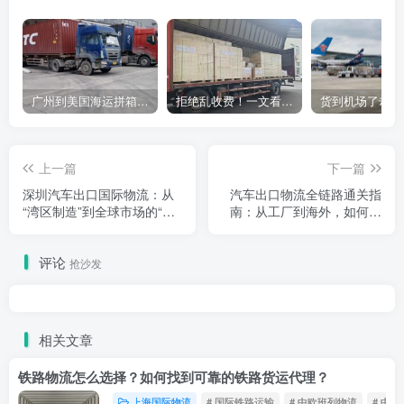
广州到美国海运拼箱多少钱？2024年最新运费构成+隐藏费用避坑指南
拒绝乱收费！一文看懂中国货代计费套路，教你避开所有隐形坑
上一篇
下一篇
深圳汽车出口国际物流：从
汽车出口物流全链路通关指
“湾区制造”到全球市场的“通
南：从工厂到海外，如何让
途”密码
“中国造”安全抵达？
评论
抢沙发
相关文章
铁路物流怎么选择？如何找到可靠的铁路货运代理？
上海国际物流
# 国际铁路运输
# 中欧班列物流
# 中