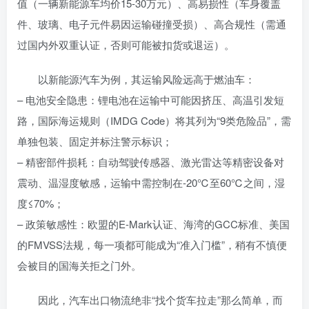
值（一辆新能源车均价15-30万元）、高易损性（车身覆盖
件、玻璃、电子元件易因运输碰撞受损）、高合规性（需通
过国内外双重认证，否则可能被扣货或退运）。
以新能源汽车为例，其运输风险远高于燃油车：
– 电池安全隐患：锂电池在运输中可能因挤压、高温引发短
路，国际海运规则（IMDG Code）将其列为“9类危险品”，需
单独包装、固定并标注警示标识；
– 精密部件损耗：自动驾驶传感器、激光雷达等精密设备对
震动、温湿度敏感，运输中需控制在-20℃至60℃之间，湿
度≤70%；
– 政策敏感性：欧盟的E-Mark认证、海湾的GCC标准、美国
的FMVSS法规，每一项都可能成为“准入门槛”，稍有不慎便
会被目的国海关拒之门外。
因此，汽车出口物流绝非“找个货车拉走”那么简单，而