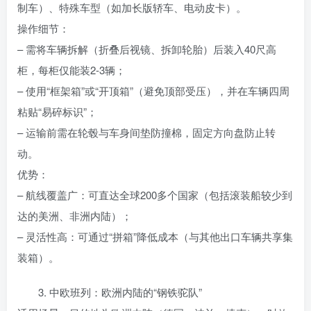
制车）、特殊车型（如加长版轿车、电动皮卡）。
操作细节：
– 需将车辆拆解（折叠后视镜、拆卸轮胎）后装入40尺高
柜，每柜仅能装2-3辆；
– 使用“框架箱”或“开顶箱”（避免顶部受压），并在车辆四周
粘贴“易碎标识”；
– 运输前需在轮毂与车身间垫防撞棉，固定方向盘防止转
动。
优势：
– 航线覆盖广：可直达全球200多个国家（包括滚装船较少到
达的美洲、非洲内陆）；
– 灵活性高：可通过“拼箱”降低成本（与其他出口车辆共享集
装箱）。
3. 中欧班列：欧洲内陆的“钢铁驼队”