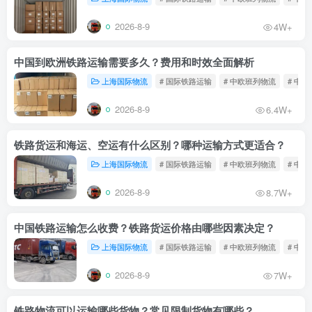
2026-8-9
4W+
中国到欧洲铁路运输需要多久？费用和时效全面解析
上海国际物流
# 国际铁路运输
# 中欧班列物流
# 中
2026-8-9
6.4W+
铁路货运和海运、空运有什么区别？哪种运输方式更适合？
上海国际物流
# 国际铁路运输
# 中欧班列物流
# 中
2026-8-9
8.7W+
中国铁路运输怎么收费？铁路货运价格由哪些因素决定？
上海国际物流
# 国际铁路运输
# 中欧班列物流
# 中
2026-8-9
7W+
铁路物流可以运输哪些货物？常见限制货物有哪些？