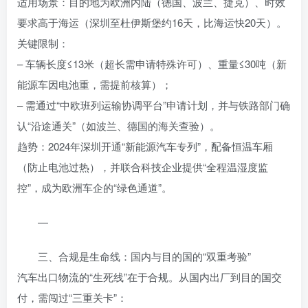
适用场景：目的地为欧洲内陆（德国、波兰、捷克）、时效
要求高于海运（深圳至杜伊斯堡约16天，比海运快20天）。
关键限制：
– 车辆长度≤13米（超长需申请特殊许可）、重量≤30吨（新
能源车因电池重，需提前核算）；
– 需通过“中欧班列运输协调平台”申请计划，并与铁路部门确
认“沿途通关”（如波兰、德国的海关查验）。
趋势：2024年深圳开通“新能源汽车专列”，配备恒温车厢
（防止电池过热），并联合科技企业提供“全程温湿度监
控”，成为欧洲车企的“绿色通道”。
—
三、合规是生命线：国内与目的国的“双重考验”
汽车出口物流的“生死线”在于合规。从国内出厂到目的国交
付，需闯过“三重关卡”：