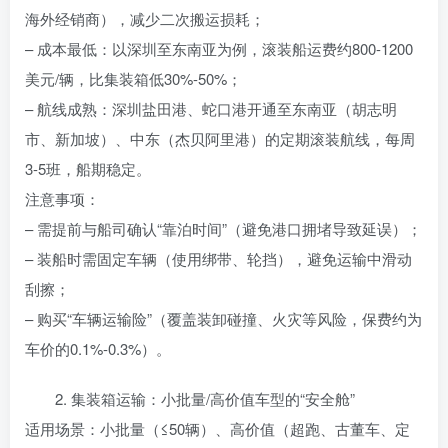
海外经销商），减少二次搬运损耗；
– 成本最低：以深圳至东南亚为例，滚装船运费约800-1200
美元/辆，比集装箱低30%-50%；
– 航线成熟：深圳盐田港、蛇口港开通至东南亚（胡志明
市、新加坡）、中东（杰贝阿里港）的定期滚装航线，每周
3-5班，船期稳定。
注意事项：
– 需提前与船司确认“靠泊时间”（避免港口拥堵导致延误）；
– 装船时需固定车辆（使用绑带、轮挡），避免运输中滑动
刮擦；
– 购买“车辆运输险”（覆盖装卸碰撞、火灾等风险，保费约为
车价的0.1%-0.3%）。
2. 集装箱运输：小批量/高价值车型的“安全舱”
适用场景：小批量（≤50辆）、高价值（超跑、古董车、定