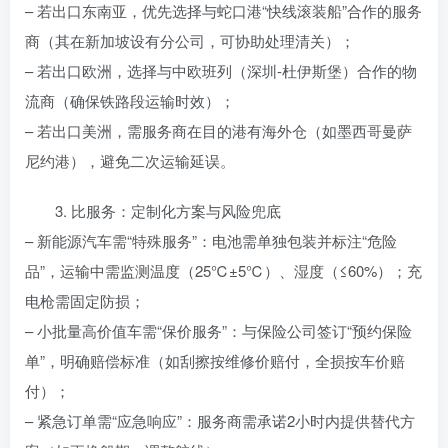
– 若出口东南亚，优先选择与蛇口港“快线滚装船”合作的服务
商（其在新加坡设有分公司，可协助处理清关）；
– 若出口欧洲，选择与中欧班列（深圳-杜伊斯堡）合作的物
流商（确保铁路段运输时效）；
– 若出口美洲，需服务商在目的港有海外仓（如墨西哥曼萨
尼约港），避免二次运输延误。
3. 比服务：定制化方案与风险兜底
– 新能源汽车需“特殊服务”：电池需单独包装并标注“危险
品”，运输中需监测温度（25℃±5℃）、湿度（≤60%）；充
电枪需固定防损；
– 小批量高价值车需“保价服务”：与保险公司签订“预约保险
单”，明确赔偿标准（如刮擦按维修价赔付，全损按车价赔
付）；
– 紧急订单需“应急响应”：服务商需承诺2小时内提供替代方