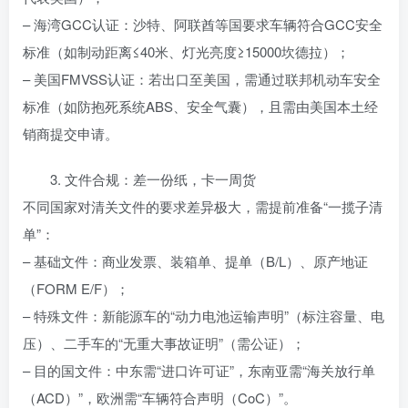
– 海湾GCC认证：沙特、阿联酋等国要求车辆符合GCC安全
标准（如制动距离≤40米、灯光亮度≥15000坎德拉）；
– 美国FMVSS认证：若出口至美国，需通过联邦机动车安全
标准（如防抱死系统ABS、安全气囊），且需由美国本土经
销商提交申请。
3. 文件合规：差一份纸，卡一周货
不同国家对清关文件的要求差异极大，需提前准备“一揽子清
单”：
– 基础文件：商业发票、装箱单、提单（B/L）、原产地证
（FORM E/F）；
– 特殊文件：新能源车的“动力电池运输声明”（标注容量、电
压）、二手车的“无重大事故证明”（需公证）；
– 目的国文件：中东需“进口许可证”，东南亚需“海关放行单
（ACD）”，欧洲需“车辆符合声明（CoC）”。