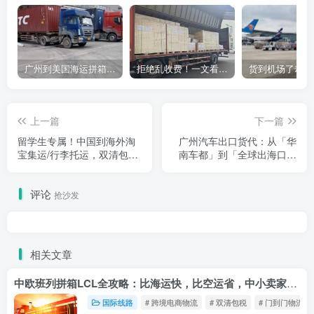
广州到美国海运拼箱多少钱？2024年最新运费构成+隐藏费用避坑指南
拒绝乱收费！一文看懂中国货代计费套路，教你避开所有隐形坑
上一篇
下一篇
留学生专属！中国到海外淘
广州汽车出口货代：从「华
宝集运/行李托运，双清包税
南车都」到「全球出海口」
+学生折扣，省钱省心直达
的「护航引擎」
评论
抢沙发
相关文章
中欧班列拼箱LCL全攻略：比海运快，比空运省，中小卖家的物流新宠！
国际线路
# 跨境电商物流
# 双清包税
# 门到门物流