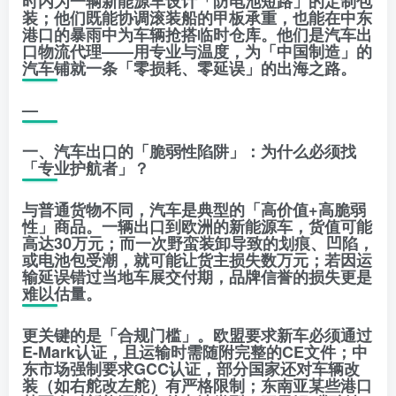
时内为一辆新能源车设计「防电池短路」的定制包
装；他们既能协调滚装船的甲板承重，也能在中东
港口的暴雨中为车辆抢搭临时仓库。他们是汽车出
口物流代理——用专业与温度，为「中国制造」的
汽车铺就一条「零损耗、零延误」的出海之路。
—
一、汽车出口的「脆弱性陷阱」：为什么必须找
「专业护航者」？
与普通货物不同，汽车是典型的「高价值+高脆弱
性」商品。一辆出口到欧洲的新能源车，货值可能
高达30万元；而一次野蛮装卸导致的划痕、凹陷，
或电池包受潮，就可能让货主损失数万元；若因运
输延误错过当地车展交付期，品牌信誉的损失更是
难以估量。
更关键的是「合规门槛」。欧盟要求新车必须通过
E-Mark认证，且运输时需随附完整的CE文件；中
东市场强制要求GCC认证，部分国家还对车辆改
装（如右舵改左舵）有严格限制；东南亚某些港口