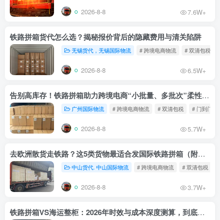
2026-8-8
7.6W+
铁路拼箱货代怎么选？揭秘报价背后的隐藏费用与清关陷阱
无锡货代，无锡国际物流
# 跨境电商物流
# 双清包税
2026-8-8
6.5W+
告别高库存！铁路拼箱助力跨境电商“小批量、多批次”柔性补货
广州国际物流
# 跨境电商物流
# 双清包税
# 门到门物
2026-8-8
5.7W+
去欧洲散货走铁路？这5类货物最适合发国际铁路拼箱（附禁运清单）
中山货代. 中山国际物流
# 跨境电商物流
# 双清包税
2026-8-8
3.7W+
铁路拼箱VS海运整柜：2026年时效与成本深度测算，到底能省多少钱？