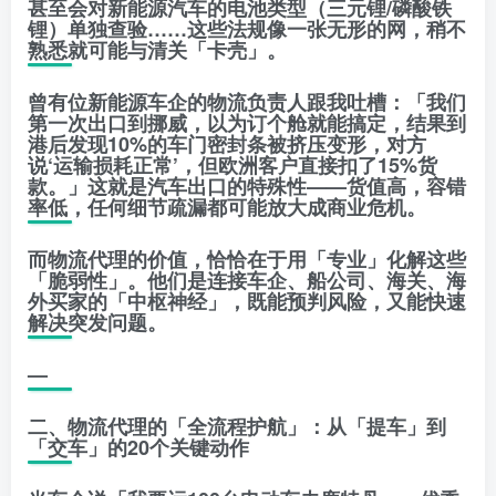
甚至会对新能源汽车的电池类型（三元锂/磷酸铁
锂）单独查验……这些法规像一张无形的网，稍不
熟悉就可能与清关「卡壳」。
曾有位新能源车企的物流负责人跟我吐槽：「我们
第一次出口到挪威，以为订个舱就能搞定，结果到
港后发现10%的车门密封条被挤压变形，对方
说‘运输损耗正常’，但欧洲客户直接扣了15%货
款。」这就是汽车出口的特殊性——货值高，容错
率低，任何细节疏漏都可能放大成商业危机。
而物流代理的价值，恰恰在于用「专业」化解这些
「脆弱性」。他们是连接车企、船公司、海关、海
外买家的「中枢神经」，既能预判风险，又能快速
解决突发问题。
—
二、物流代理的「全流程护航」：从「提车」到
「交车」的20个关键动作