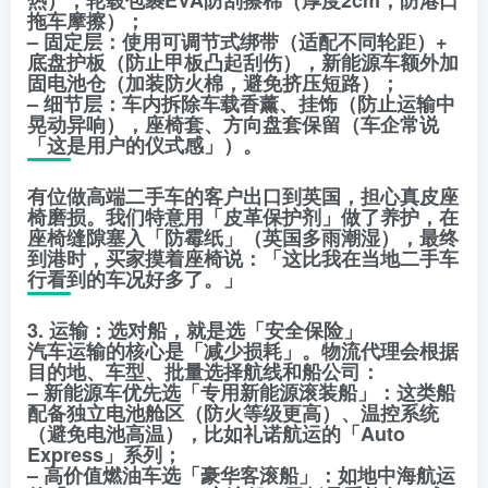
拖车摩擦）；
– 固定层：使用可调节式绑带（适配不同轮距）+
底盘护板（防止甲板凸起刮伤），新能源车额外加
固电池仓（加装防火棉，避免挤压短路）；
– 细节层：车内拆除车载香薰、挂饰（防止运输中
晃动异响），座椅套、方向盘套保留（车企常说
「这是用户的仪式感」）。
有位做高端二手车的客户出口到英国，担心真皮座
椅磨损。我们特意用「皮革保护剂」做了养护，在
座椅缝隙塞入「防霉纸」（英国多雨潮湿），最终
到港时，买家摸着座椅说：「这比我在当地二手车
行看到的车况好多了。」
3. 运输：选对船，就是选「安全保险」
汽车运输的核心是「减少损耗」。物流代理会根据
目的地、车型、批量选择航线和船公司：
– 新能源车优先选「专用新能源滚装船」：这类船
配备独立电池舱区（防火等级更高）、温控系统
（避免电池高温），比如礼诺航运的「Auto
Express」系列；
– 高价值燃油车选「豪华客滚船」：如地中海航运