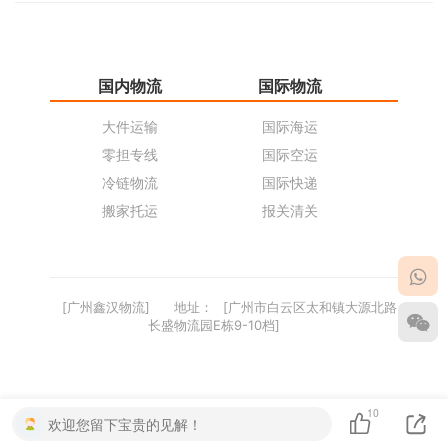
国内物流
国际物流
仓
大件运输
国际海运
仓
零担专线
国际空运
同
冷链物流
国际快递
货
搬家托运
报关清关
货
[广州鑫汉物流]
地址：
[广州市白云区太和镇大源北路
长盛物流园E栋9-10档]
10
欢迎您留下宝贵的见解！