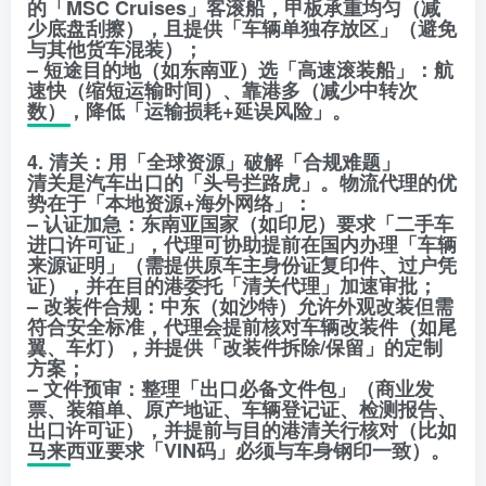
的「MSC Cruises」客滚船，甲板承重均匀（减
少底盘刮擦），且提供「车辆单独存放区」（避免
与其他货车混装）；
– 短途目的地（如东南亚）选「高速滚装船」：航
速快（缩短运输时间）、靠港多（减少中转次
数），降低「运输损耗+延误风险」。
4. 清关：用「全球资源」破解「合规难题」
清关是汽车出口的「头号拦路虎」。物流代理的优
势在于「本地资源+海外网络」：
– 认证加急：东南亚国家（如印尼）要求「二手车
进口许可证」，代理可协助提前在国内办理「车辆
来源证明」（需提供原车主身份证复印件、过户凭
证），并在目的港委托「清关代理」加速审批；
– 改装件合规：中东（如沙特）允许外观改装但需
符合安全标准，代理会提前核对车辆改装件（如尾
翼、车灯），并提供「改装件拆除/保留」的定制
方案；
– 文件预审：整理「出口必备文件包」（商业发
票、装箱单、原产地证、车辆登记证、检测报告、
出口许可证），并提前与目的港清关行核对（比如
马来西亚要求「VIN码」必须与车身钢印一致）。