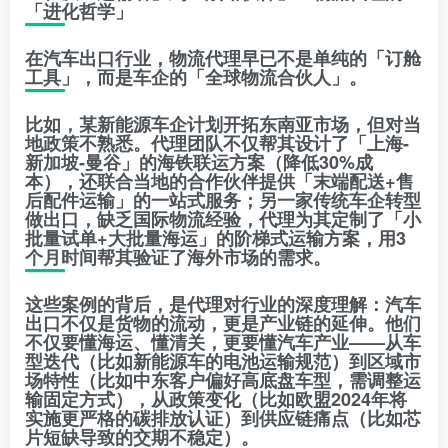
「进化哲学」
在汽车出口行业，物流代理早已不是单纯的「订舱
工具」，而是车企的「全球物流合伙人」。
比如，某新能源车企计划开拓东南亚市场，但对当
地政策不熟悉。代理团队不仅帮其设计了「上海-
新加坡-曼谷」的海铁联运方案（降低30%成
本），还联合当地的合作伙伴提供「末端配送+售
后配件运输」的一站式服务；另一家传统车企转型
做出口，缺乏国际物流经验，代理为其定制了「小
批量试单+大批量海运」的阶梯式运输方案，用3
个月时间帮其验证了海外市场的需求。
这些案例的背后，是代理对行业的深度理解：汽车
出口不仅是货物的流动，更是产业链的延伸。他们
不仅要懂海运、懂清关，更要懂汽车产业——从车
型迭代（比如新能源车的电池运输规范）到区域市
场特性（比如中东客户偏好高底盘车型，需调整运
输固定方式），从政策变化（比如欧盟2024年将
实施更严格的碳排放认证）到供应链痛点（比如芯
片短缺导致的交期不稳定）。