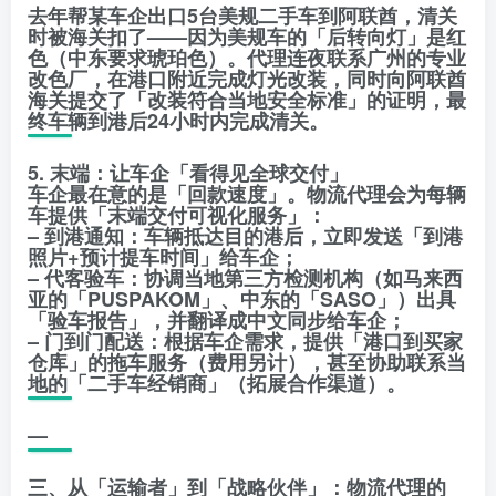
去年帮某车企出口5台美规二手车到阿联酋，清关
时被海关扣了——因为美规车的「后转向灯」是红
色（中东要求琥珀色）。代理连夜联系广州的专业
改色厂，在港口附近完成灯光改装，同时向阿联酋
海关提交了「改装符合当地安全标准」的证明，最
终车辆到港后24小时内完成清关。
5. 末端：让车企「看得见全球交付」
车企最在意的是「回款速度」。物流代理会为每辆
车提供「末端交付可视化服务」：
– 到港通知：车辆抵达目的港后，立即发送「到港
照片+预计提车时间」给车企；
– 代客验车：协调当地第三方检测机构（如马来西
亚的「PUSPAKOM」、中东的「SASO」）出具
「验车报告」，并翻译成中文同步给车企；
– 门到门配送：根据车企需求，提供「港口到买家
仓库」的拖车服务（费用另计），甚至协助联系当
地的「二手车经销商」（拓展合作渠道）。
—
三、从「运输者」到「战略伙伴」：物流代理的