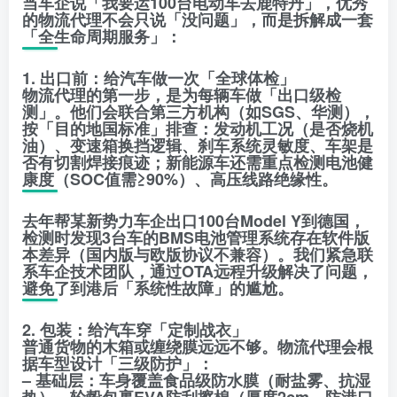
当车企说「我要运100台电动车去鹿特丹」，优秀
的物流代理不会只说「没问题」，而是拆解成一套
「全生命周期服务」：
1. 出口前：给汽车做一次「全球体检」
物流代理的第一步，是为每辆车做「出口级检
测」。他们会联合第三方机构（如SGS、华测），
按「目的地国标准」排查：发动机工况（是否烧机
油）、变速箱换挡逻辑、刹车系统灵敏度、车架是
否有切割焊接痕迹；新能源车还需重点检测电池健
康度（SOC值需≥90%）、高压线路绝缘性。
去年帮某新势力车企出口100台Model Y到德国，
检测时发现3台车的BMS电池管理系统存在软件版
本差异（国内版与欧版协议不兼容）。我们紧急联
系车企技术团队，通过OTA远程升级解决了问题，
避免了到港后「系统性故障」的尴尬。
2. 包装：给汽车穿「定制战衣」
普通货物的木箱或缠绕膜远远不够。物流代理会根
据车型设计「三级防护」：
– 基础层：车身覆盖食品级防水膜（耐盐雾、抗湿
热），轮毂包裹EVA防刮擦棉（厚度2cm，防港口